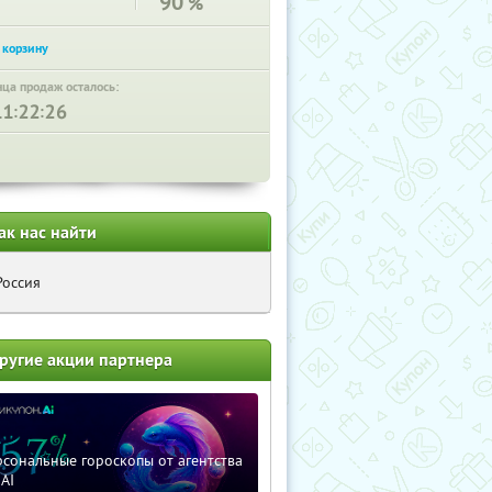
90
%
нца продаж осталось:
:
:
ак нас найти
Россия
ругие акции партнера
сональные гороскопы от агентства
AI