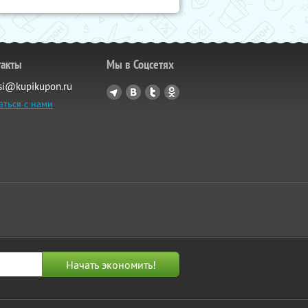
такты
Мы в Соцсетях
si@kupikupon.ru
аться с нами