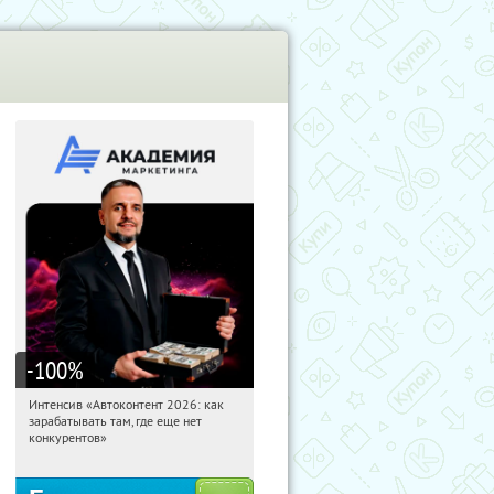
-100
%
Интенсив «Автоконтент 2026: как
14:22:24
Получили:
4
зарабатывать там, где еще нет
Россия
конкурентов»