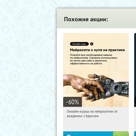
Похожие акции:
-60
%
Онлайн-курсы по нейросетям от
14:22:24
Получили:
6
академии «Эдюсон»
Москва