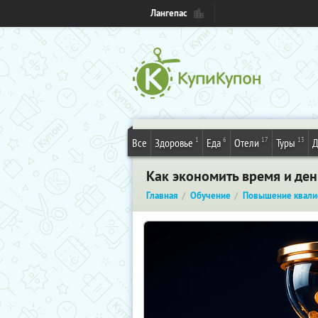
Лангепас
1
6
17
13
Все
Здоровье
Еда
Отели
Туры
Д
Как экономить время и де
Главная
Обучение
Повышение квали