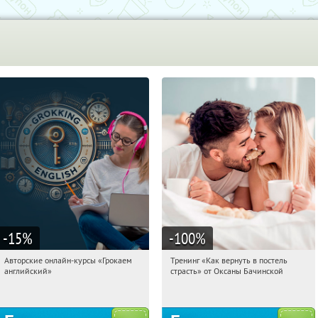
-15
%
-100
%
Авторские онлайн-курсы «Грокаем
Тренинг «Как вернуть в постель
14:22:24
Получили:
4
14:22:24
Получили:
16
английский»
страсть» от Оксаны Бачинской
Россия
Россия