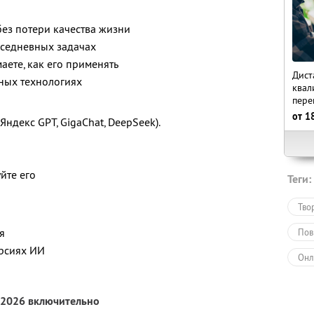
без потери качества жизни
вседневных задачах
аете, как его применять
Дист
жных технологиях
квал
пере
от
1
Яндекс GPT, GigaChat, DeepSeek).
йте его
Теги:
Тво
я
Пов
ерсиях ИИ
Онл
Обу
 2026 включительно