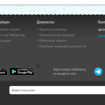
тнёрам
Документы
Кон
елаем акцию!
Агентский договор
spro
е, как Вебмастер
Лицензионный договор
Связ
е акции
Публичная оферта
Политика конфиденциальности
Ищите скидки поблизости,
не выходя из чата: