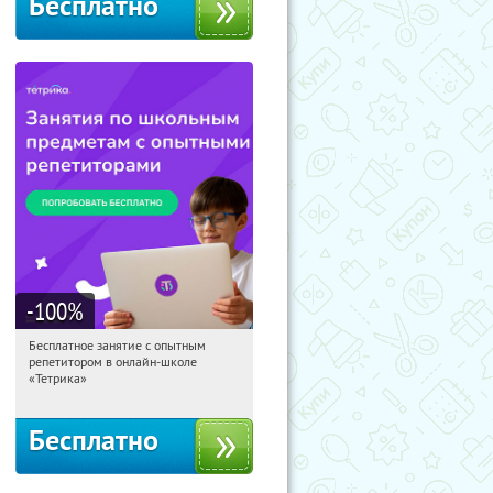
Бесплатно
-100
%
Бесплатное занятие с опытным
14:22:24
Получили:
2
репетитором в онлайн-школе
Москва, Россия
«Тетрика»
Бесплатно