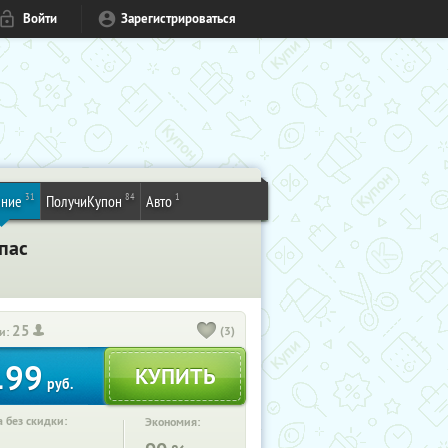
Войти
Зарегистрироваться
31
84
1
ение
ПолучиКупон
Авто
пас
25
(3)
и:
199
руб.
 без скидки:
Экономия: