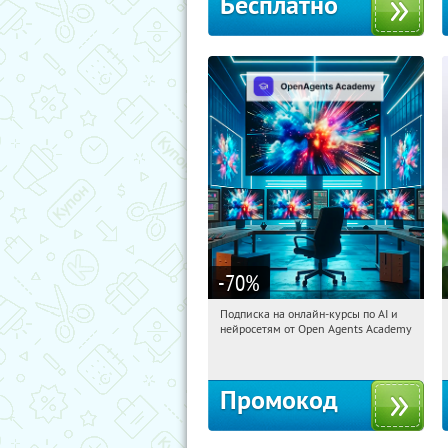
Бесплатно
-70
%
Подписка на онлайн-курсы по AI и
14:22:24
Получили:
18
нейросетям от Open Agents Academy
Россия
Промокод