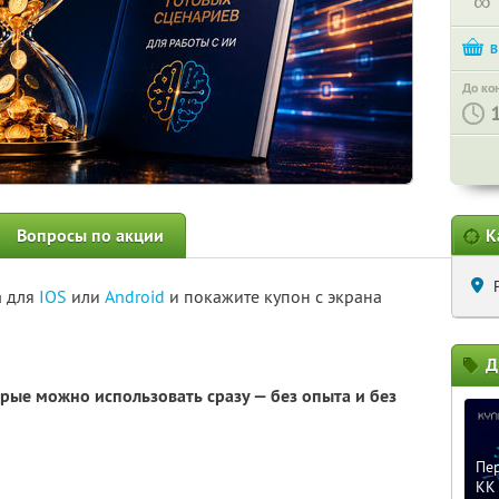
∞
До ко
Вопросы по акции
К
а для
IOS
или
Android
и покажите купон с экрана
Д
орые можно использовать сразу — без опыта и без
Пер
KK 