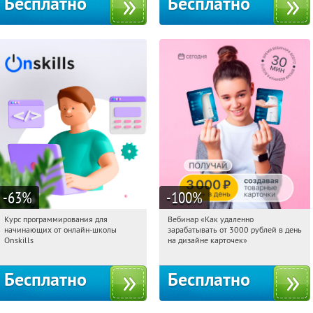
Бесплатно
Бесплатно
-63
%
-100
%
Курс программирования для
Вебинар «Как удаленно
14:22:24
Получили:
4
14:22:24
Получили:
48
начинающих от онлайн-школы
зарабатывать от 3000 рублей в день
Россия
Россия
Onskills
на дизайне карточек»
Бесплатно
Бесплатно