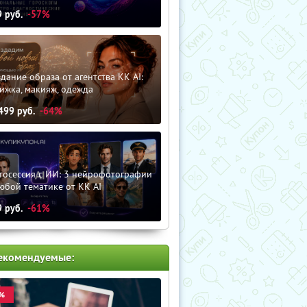
9
руб.
-57%
дание образа от агентства KK AI:
ижка, макияж, одежда
499
руб.
-64%
тосессия с ИИ: 3 нейрофотографии
юбой тематике от KK AI
9
руб.
-61%
екомендуемые:
%