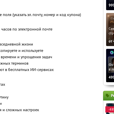
99
поля (указать эл. почту, номер и код купона)
»
Соз
8 часов по электронной почте
стр
от
овседневной жизни
опируете и используете
, времени и упрощения задач
ожных терминов
Фо
в л
ют в бесплатных ИИ-сервисах
49
гах
Р
утину
и
я и сложных настроек
-53