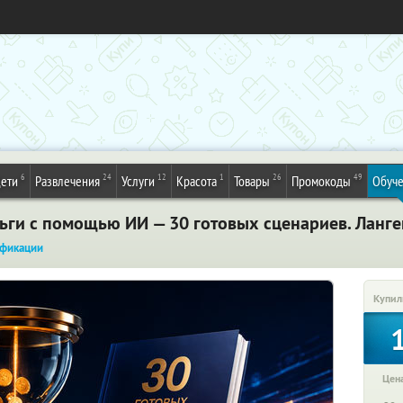
6
24
12
1
26
49
ети
Развлечения
Услуги
Красота
Товары
Промокоды
Обуч
ньги с помощью ИИ — 30 готовых сценариев. Ланге
фикации
Купил
Цена