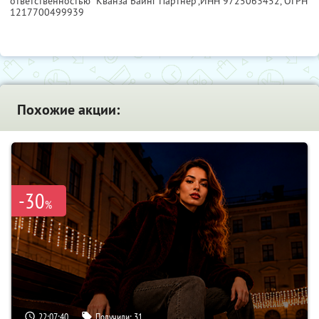
ответственностью "Кванза Баинг Партнер",
ИНН 9725063452
, ОГРН
1217700499939
Похожие акции:
-30
%
22:07:39
Получили:
31