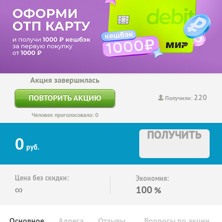
Акция завершилась
220
ПОВТОРИТЬ АКЦИЮ
Получили:
Человек проголосовало: 0
ПОЛУЧИТЬ
0
руб.
Цена без скидки:
Экономия:
∞
100
%
Основное
Адреса
Отзывы
Вопросы по акции