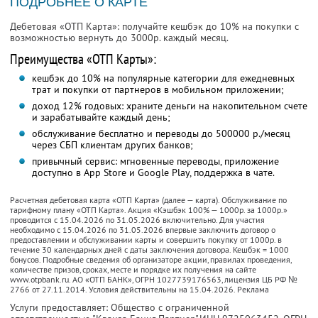
ПОДРОБНЕЕ О КАРТЕ
Дебетовая «ОТП Карта»: получайте кешбэк до 10% на покупки с
возможностью вернуть до 3000р. каждый месяц.
Преимущества «ОТП Карты»:
кешбэк до 10% на популярные категории для ежедневных
трат и покупки от партнеров в мобильном приложении;
доход 12% годовых: храните деньги на накопительном счете
и зарабатывайте каждый день;
обслуживание бесплатно и переводы до 500000 р./месяц
через СБП клиентам других банков;
привычный сервис: мгновенные переводы, приложение
доступно в App Store и Google Play, поддержка в чате.
Расчетная дебетовая карта «ОТП Карта» (далее — карта). Обслуживание по
тарифному плану «ОТП Карта». Акция «Кэшбэк 100% — 1000р. за 1000р.»
проводится с 15.04.2026 по 31.05.2026 включительно. Для участия
необходимо с 15.04.2026 по 31.05.2026 впервые заключить договор о
предоставлении и обслуживании карты и совершить покупку от 1000р. в
течение 30 календарных дней с даты заключения договора. Кешбэк = 1000
бонусов. Подробные сведения об организаторе акции, правилах проведения,
количестве призов, сроках, месте и порядке их получения на сайте
www.otpbank.ru. АО «ОТП БАНК», ОГРН 1027739176563, лицензия ЦБ РФ №
2766 от 27.11.2014. Условия действительны на 15.04.2026. Реклама
Услуги предоставляет: Общество с ограниченной