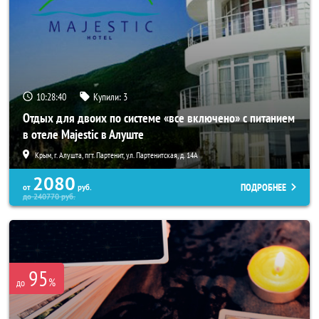
10:28:37
Купили:
3
Отдых для двоих по системе «все включено» с питанием
в отеле Majestic в Алуште
Крым, г. Алушта, пгт. Партенит, ул. Партенитская, д. 14А
2080
ПОДРОБНЕЕ
от
руб.
до
240770
руб.
95
%
до