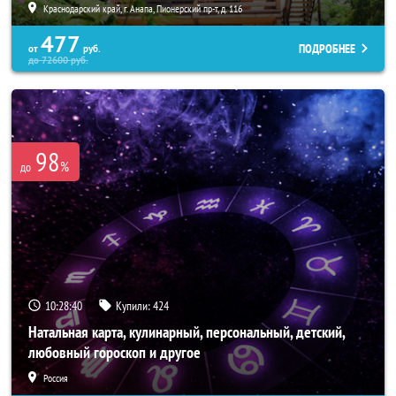
Краснодарский край, г. Анапа, Пионерский пр-т, д. 116
477
ПОДРОБНЕЕ
от
руб.
до
72600
руб.
98
%
до
10:28:37
Купили:
424
Натальная карта, кулинарный, персональный, детский,
любовный гороскоп и другое
Россия