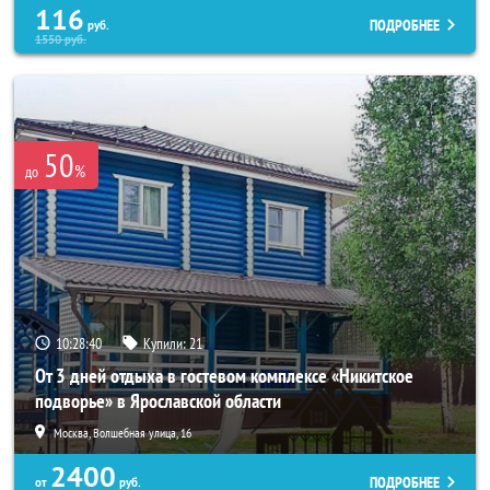
116
ПОДРОБНЕЕ
руб.
1550
руб.
50
%
до
10:28:37
Купили:
21
От 3 дней отдыха в гостевом комплексе «Никитское
подворье» в Ярославской области
Москва, Волшебная улица, 16
2400
ПОДРОБНЕЕ
от
руб.