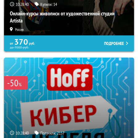
10:28:37
Купили:
14
Онлайн-курсы живописи от художественной студии
Artista
Россия
370
ПОДРОБНЕЕ
от
руб.
до
7000
руб.
-50
%
10:28:37
Получили:
2157