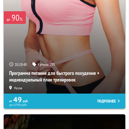
90
%
до
10:28:37
Купили:
295
Программа питания для быстрого похудения +
индивидуальный план тренировок
Россия
49
ПОДРОБНЕЕ
от
руб.
до
2790
руб.