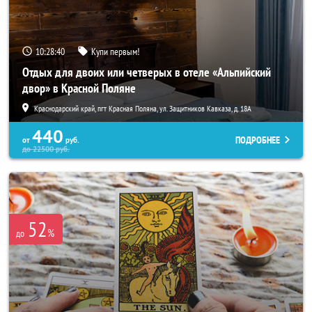
10:28:37
Купи первым!
Отдых для двоих или четверых в отеле «Альпийский
двор» в Красной Поляне
Краснодарский край, пгт Красная Поляна, ул. Защитников Кавказа, д. 18А
440
ПОДРОБНЕЕ
от
руб.
до
22500
руб.
52
%
до