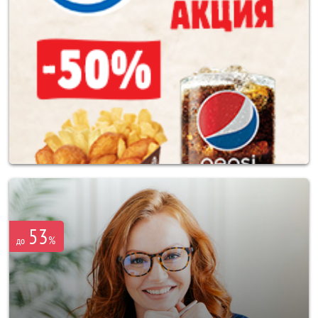
53
%
до