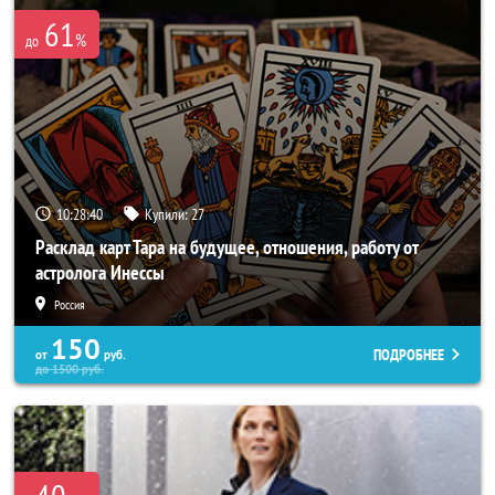
61
%
до
10:28:37
Купили:
27
Расклад карт Тара на будущее, отношения, работу от
астролога Инессы
Россия
150
ПОДРОБНЕЕ
от
руб.
до
1500
руб.