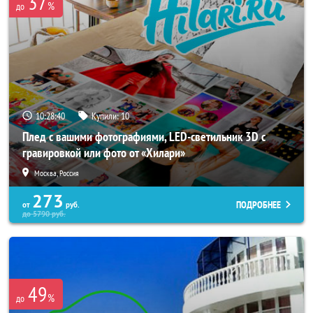
37
%
до
10:28:37
Купили:
10
Плед с вашими фотографиями, LED-светильник 3D с
гравировкой или фото от «Хилари»
Москва, Россия
273
ПОДРОБНЕЕ
от
руб.
до
5790
руб.
49
%
до