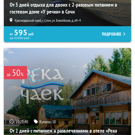
От 3 дней отдыха для двоих с 2-разовым питанием в
гостевом доме «У речки» в Сочи
Краснодарский край, г. Сочи, ул. Енисейская, д. 69–9
595
ПОДРОБНЕЕ
от
руб.
до
53900
руб.
50
%
до
10:28:37
Купили:
10
От 2 дней с питанием и развлечениями в отеле «Река