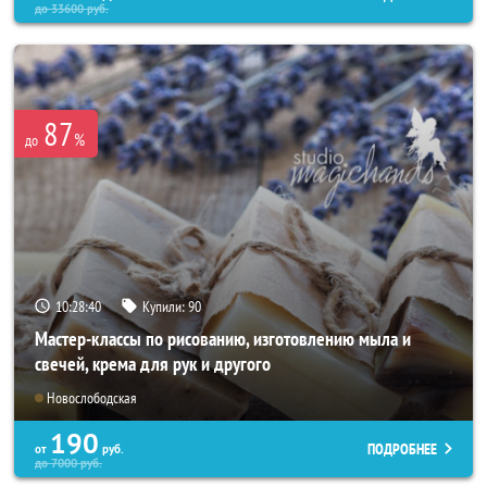
до
33600
руб.
87
%
до
10:28:37
Купили:
90
Мастер-классы по рисованию, изготовлению мыла и
свечей, крема для рук и другого
Новослободская
190
ПОДРОБНЕЕ
от
руб.
до
7000
руб.