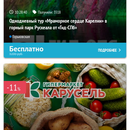
10:28:37
Получили:
3518
Однодневный тур «Мраморное сердце Карелии» в
горный парк Рускеала от «Гид-СПб»
Горьковская
Бесплатно
ПОДРОБНЕЕ
3200
руб.
-11
%