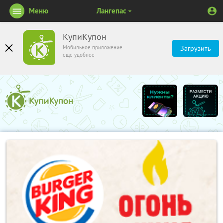
Меню
Лангепас
КупиКупон
Мобильное приложение
Загрузить
ещё удобнее