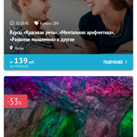
10:28:37
Купили:
284
Курсы «Красивая речь», «Ментальная арифметика»,
«Развитие мышления» и другие
Россия
139
ПОДРОБНЕЕ
от
руб.
до
1990
руб.
-53
%