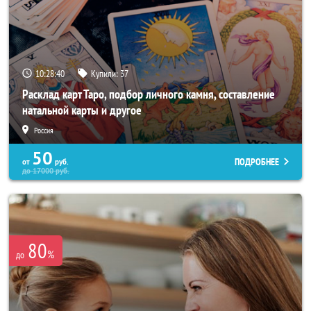
10:28:37
Купили:
37
Расклад карт Таро, подбор личного камня, составление
натальной карты и другое
Россия
50
ПОДРОБНЕЕ
от
руб.
до
17000
руб.
80
%
до