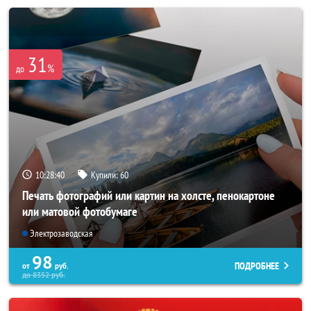
31
%
до
10:28:37
Купили:
60
Печать фотографий или картин на холсте, пенокартоне
или матовой фотобумаге
Электрозаводская
98
ПОДРОБНЕЕ
от
руб.
до
8352
руб.