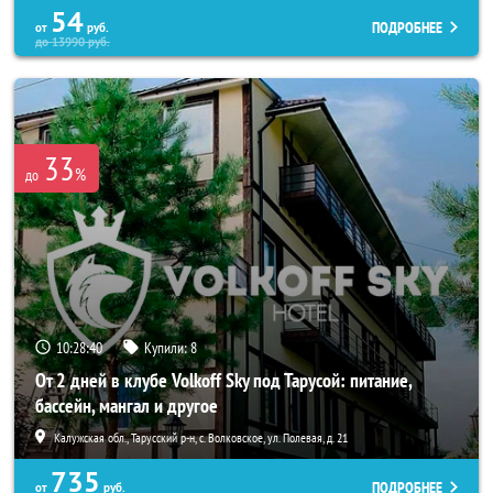
54
ПОДРОБНЕЕ
от
руб.
до
13990
руб.
33
%
до
10:28:37
Купили:
8
От 2 дней в клубе Volkoff Sky под Тарусой: питание,
бассейн, мангал и другое
Калужская обл., Тарусский р-н, с. Волковское, ул. Полевая, д. 21
735
ПОДРОБНЕЕ
от
руб.