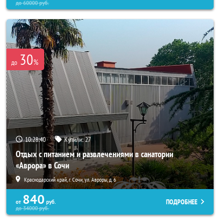
до
60000
руб.
30
%
до
10:28:37
Купили:
27
Отдых с питанием и развлечениями в санатории
«Аврора» в Сочи
Краснодарский край, г. Сочи, ул. Авроры, д. 6
840
ПОДРОБНЕЕ
от
руб.
до
34000
руб.