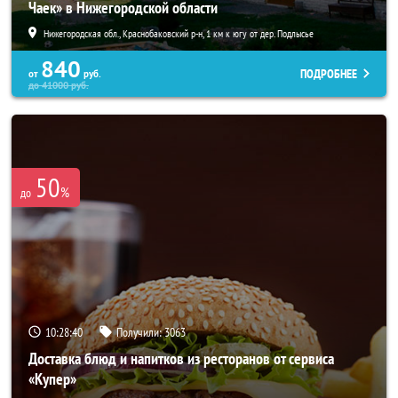
Чаек» в Нижегородской области
Нижегородская обл., Краснобаковский р-н, 1 км к югу от дер. Подлысье
840
ПОДРОБНЕЕ
от
руб.
до
41000
руб.
50
%
до
10:28:37
Получили:
3063
Доставка блюд и напитков из ресторанов от сервиса
«Купер»