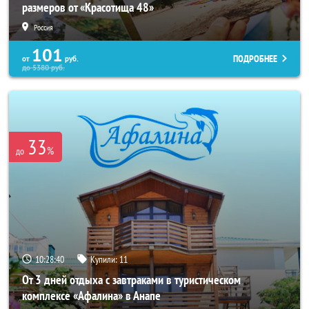
размеров от «Красотища 48»
Россия
101
ПОДРОБНЕЕ
от
руб.
до
5380
руб.
33
%
до
10:28:37
Купили:
11
От 3 дней отдыха с завтраками в туристическом
комплексе «Афалина» в Анапе