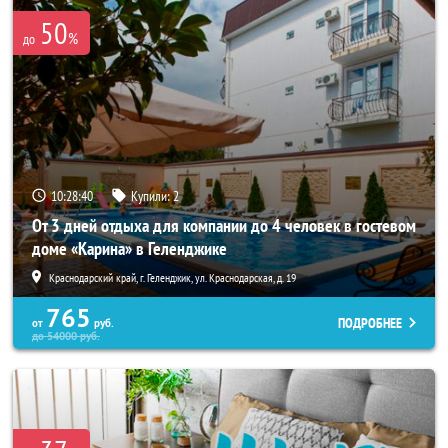
50
%
до
10:28:37
Купили:
2
От 3 дней отдыха для компании до 4 человек в гостевом
доме «Карина» в Геленджике
Краснодарский край, г. Геленджик, ул. Краснодарская, д. 19
765
ПОДРОБНЕЕ
от
руб.
до
54000
руб.