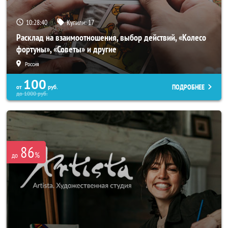
10:28:37
Купили:
17
Расклад на взаимоотношения, выбор действий, «Колесо
фортуны», «Советы» и другие
Россия
100
ПОДРОБНЕЕ
от
руб.
до
1000
руб.
86
%
до