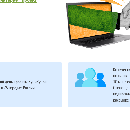
Количест
пользоват
ий день проекты КупиКупон
10 млн че
 в 75 городах России
Оповещен
подписчик
рассылке