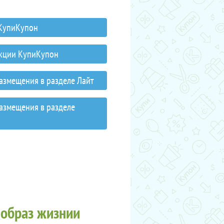
 КупиКупон
акции КупиКупон
размещения в разделе Лайт
размещения в разделе
 образ жизнии