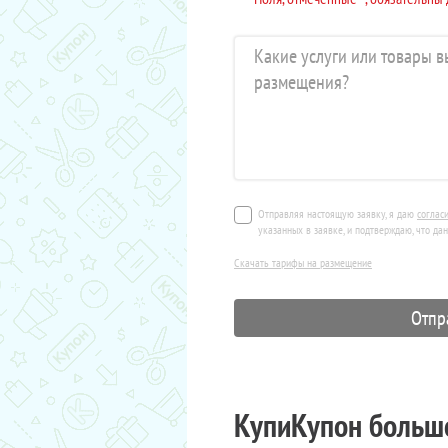
Отправляя настоящую заявку, я даю
соглас
указанных в заявке, и подтверждаю, что да
Скачать тарифы на размещение
КупиКупон больше