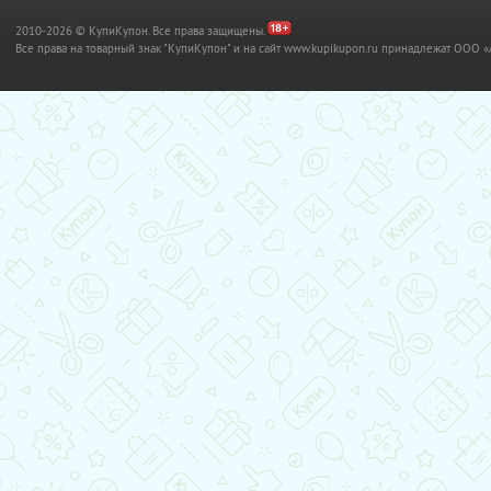
2010-2026 © КупиКупон. Все права защищены.
Все права на товарный знак "КупиКупон" и на сайт www.kupikupon.ru принадлежат OO