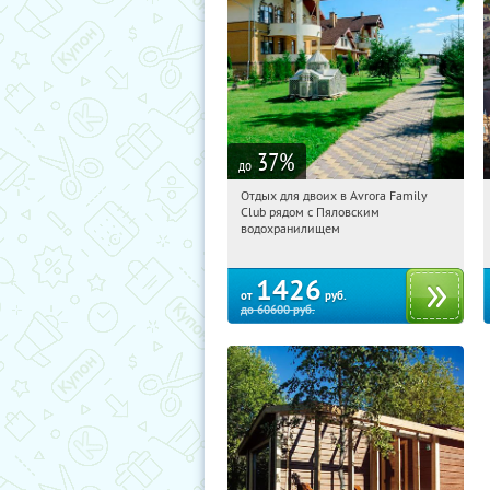
37
%
до
Отдых для двоих в Avrora Family
03:24:33
Купили:
10
Club рядом с Пяловским
Московская обл., Мытищинский р-н,
водохранилищем
д. Степаньково, ул. Рождественская, д.
25
1426
от
руб.
до
60600
руб.