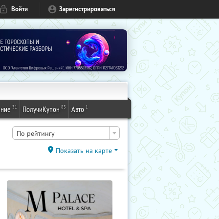
Войти
Зарегистрироваться
31
83
1
ение
ПолучиКупон
Авто
По рейтингу
Показать на карте