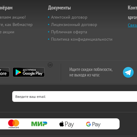
тнёрам
Документы
Кон
елаем акцию!
Агентский договор
spro
е, как Вебмастер
Лицензионный договор
Связ
е акции
Публичная оферта
Политика конфиденциальности
Ищите скидки поблизости,
не выходя из чата: