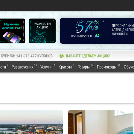
КУПИЛИ:
141 678 477
КУПОНОВ
ДАВАЙТЕ СДЕЛАЕМ АКЦИЮ!
6
24
12
1
26
48
ети
Развлечения
Услуги
Красота
Товары
Промокоды
Обуч