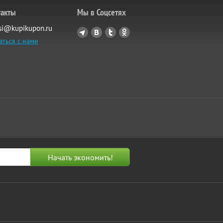
такты
Мы в Соцсетях
si@kupikupon.ru
аться с нами