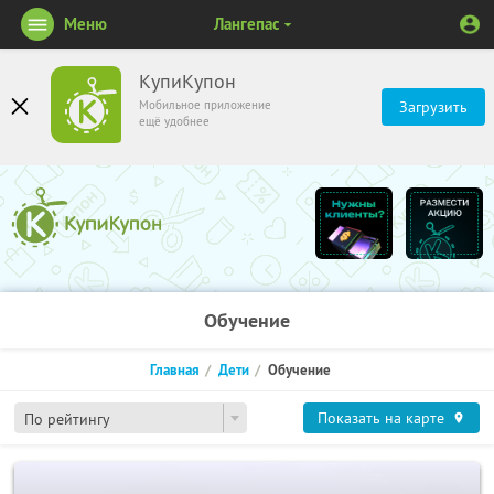
Меню
Лангепас
КупиКупон
Мобильное приложение
Загрузить
ещё удобнее
Обучение
Главная
Дети
Обучение
Показать на карте
По рейтингу