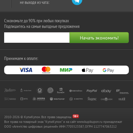
не выходя из чата:
Сэкономьте до 90% при любых покупках
Подпишитесь на самые выгодные предложения
Принимаем к оплате:
2010-2026 © КупиКупон. Все права защищены.
Все права на товарный знак "КупиКупон" и на сайт www.kupikupon.ru принадлежат
OOO «Агентство цифровых решений» ИНН 7705523387, ОГРН 1127747063212