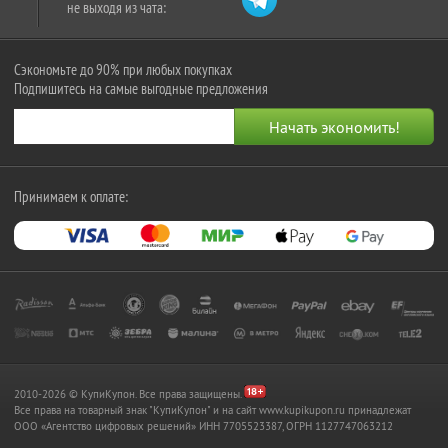
не выходя из чата:
Сэкономьте до 90% при любых покупках
Подпишитесь на самые выгодные предложения
Принимаем к оплате:
2010-2026 © КупиКупон. Все права защищены.
Все права на товарный знак "КупиКупон" и на сайт www.kupikupon.ru принадлежат
OOO «Агентство цифровых решений» ИНН 7705523387, ОГРН 1127747063212