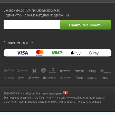
Сэкономьте до 90% при любых покупках
Подпишитесь на самые выгодные предложения
Принимаем к оплате:
2010-2026 © КупиКупон. Все права защищены.
Все права на товарный знак "КупиКупон" и на сайт www.kupikupon.ru принадлежат
OOO «Агентство цифровых решений» ИНН 7705523387, ОГРН 1127747063212