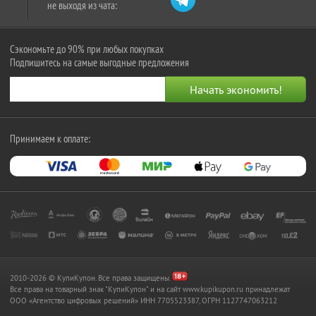
не выходя из чата:
Сэкономьте до 90% при любых покупках
Подпишитесь на самые выгодные предложения
Принимаем к оплате:
2010-2026 © КупиКупон. Все права защищены.
Все права на товарный знак "КупиКупон" и на сайт www.kupikupon.ru принадлежат
OOO «Агентство цифровых решений» ИНН 7705523387, ОГРН 1127747063212