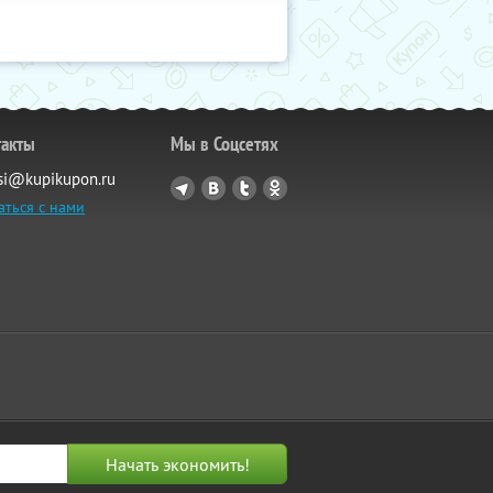
такты
Мы в Соцсетях
si@kupikupon.ru
аться с нами