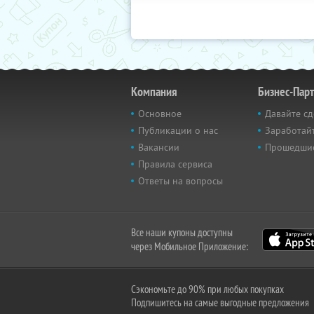
Компания
Бизнес-Пар
Основное
Давайте сд
Публикации о нас
Заработайт
Вакансии
Прошедши
Правила сервиса
Ответы на вопросы
Все наши купоны доступны
через Мобильное Приложение:
Сэкономьте до 90% при любых покупках
Подпишитесь на самые выгодные предложения