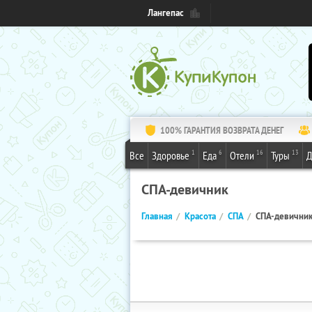
Лангепас
100% ГАРАНТИЯ ВОЗВРАТА ДЕНЕГ
1
6
16
13
Все
Здоровье
Еда
Отели
Туры
Д
СПА-девичник
Главная
Красота
СПА
СПА-девични