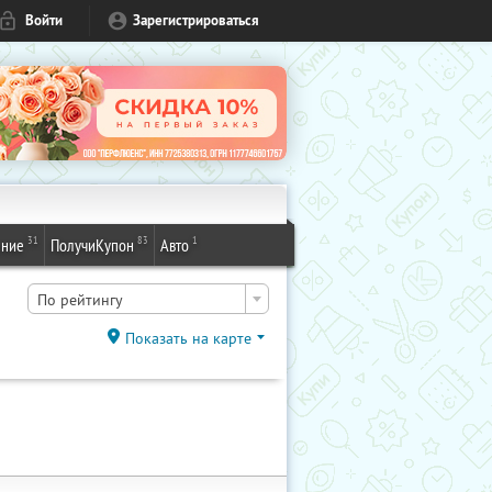
Войти
Зарегистрироваться
31
83
1
ение
ПолучиКупон
Авто
По рейтингу
Показать на карте