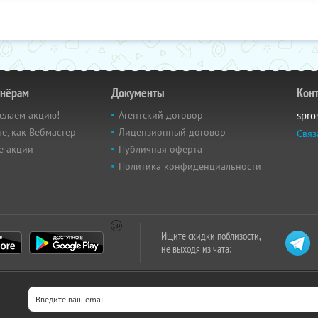
тнёрам
Документы
Кон
елаем акцию!
Агентский договор
spro
е, как Вебмастер
Лицензионный договор
Связ
е акции
Публичная оферта
Политика конфиденциальности
Ищите скидки поблизости,
не выходя из чата: