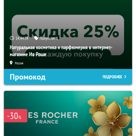
14:44:33
Получили:
1
Натуральная косметика и парфюмерия в интернет-
магазине Ив Роше
Россия
Промокод
ПОДРОБНЕЕ
-30
%