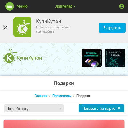
Меню
Лангепас
КупиКупон
Мобильное приложение
Загрузить
ещё удобнее
Подарки
Главная
Промокоды
Подарки
Показать на карте
По рейтингу