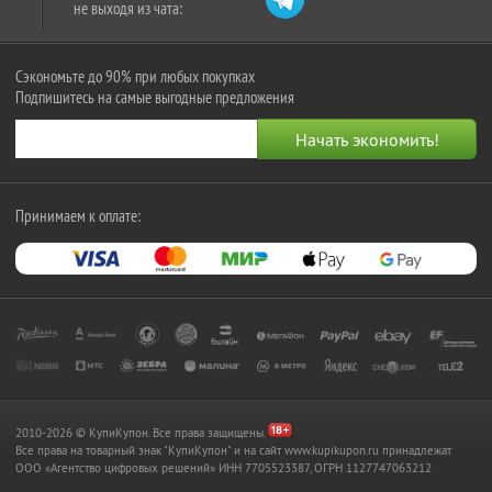
не выходя из чата:
Сэкономьте до 90% при любых покупках
Подпишитесь на самые выгодные предложения
Принимаем к оплате:
2010-2026 © КупиКупон. Все права защищены.
Все права на товарный знак "КупиКупон" и на сайт www.kupikupon.ru принадлежат
OOO «Агентство цифровых решений» ИНН 7705523387, ОГРН 1127747063212