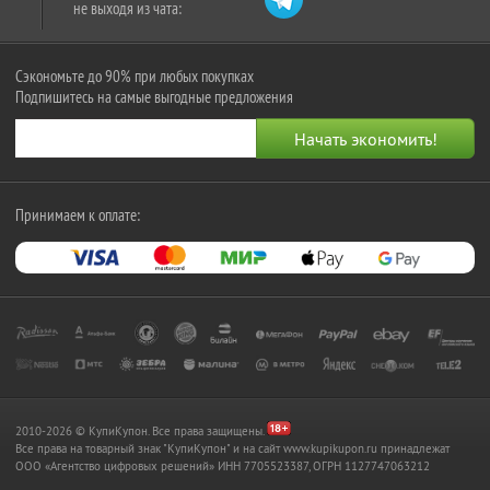
не выходя из чата:
Сэкономьте до 90% при любых покупках
Подпишитесь на самые выгодные предложения
Принимаем к оплате:
2010-2026 © КупиКупон. Все права защищены.
Все права на товарный знак "КупиКупон" и на сайт www.kupikupon.ru принадлежат
OOO «Агентство цифровых решений» ИНН 7705523387, ОГРН 1127747063212