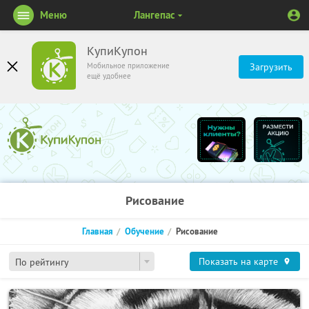
Меню
Лангепас
КупиКупон
Мобильное приложение
Загрузить
ещё удобнее
Рисование
Главная
Обучение
Рисование
Показать на карте
По рейтингу