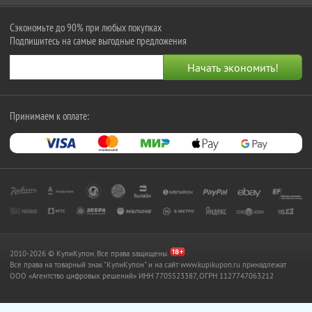
Сэкономьте до 90% при любых покупках
Подпишитесь на самые выгодные предложения
Принимаем к оплате:
2010-2026 © КупиКупон. Все права защищены.
Все права на товарный знак "КупиКупон" и на сайт www.kupikupon.ru принадлежат
OOO «Агентство цифровых решений» ИНН 7705523387, ОГРН 1127747063212