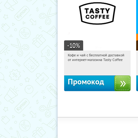
-10
%
Кофе и чай с бесплатной доставкой
17:50:46
Получи первым!
от интернет-магазина Tasty Coffee
Россия
Промокод