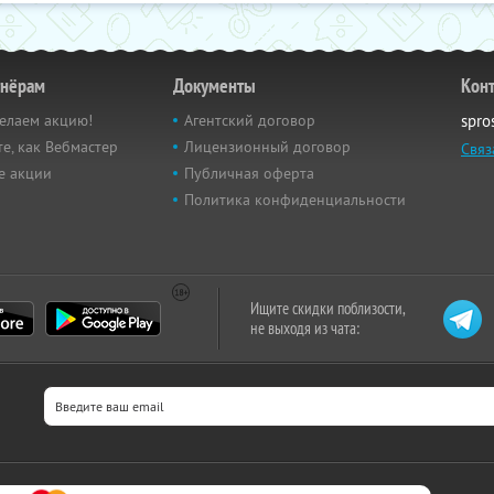
тнёрам
Документы
Кон
елаем акцию!
Агентский договор
spro
е, как Вебмастер
Лицензионный договор
Связ
е акции
Публичная оферта
Политика конфиденциальности
Ищите скидки поблизости,
не выходя из чата: