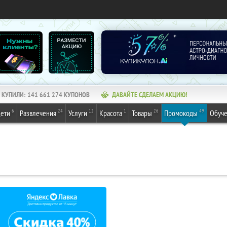
КУПИЛИ:
141 661 274
КУПОНОВ
ДАВАЙТЕ СДЕЛАЕМ АКЦИЮ!
6
24
12
1
26
49
ети
Развлечения
Услуги
Красота
Товары
Промокоды
Обуч