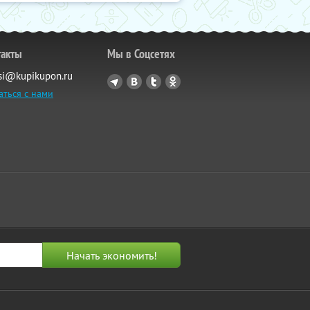
такты
Мы в Соцсетях
si@kupikupon.ru
аться с нами