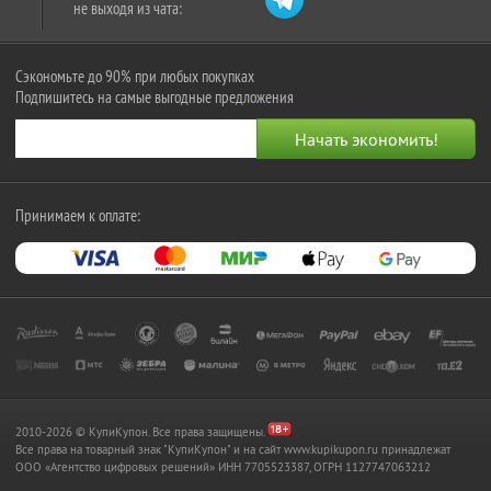
не выходя из чата:
Сэкономьте до 90% при любых покупках
Подпишитесь на самые выгодные предложения
Принимаем к оплате:
2010-2026 © КупиКупон. Все права защищены.
Все права на товарный знак "КупиКупон" и на сайт www.kupikupon.ru принадлежат
OOO «Агентство цифровых решений» ИНН 7705523387, ОГРН 1127747063212