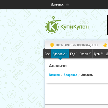
Лангепас
100% ГАРАНТИЯ ВОЗВРАТА ДЕНЕГ
1
7
17
13
Все
Здоровье
Еда
Отели
Туры
Д
Анализы
Главная
Здоровье
Анализы