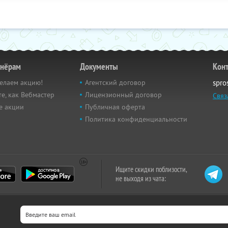
тнёрам
Документы
Кон
елаем акцию!
Агентский договор
spro
е, как Вебмастер
Лицензионный договор
Связ
е акции
Публичная оферта
Политика конфиденциальности
Ищите скидки поблизости,
не выходя из чата: