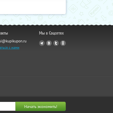
такты
Мы в Соцсетях
si@kupikupon.ru
аться с нами