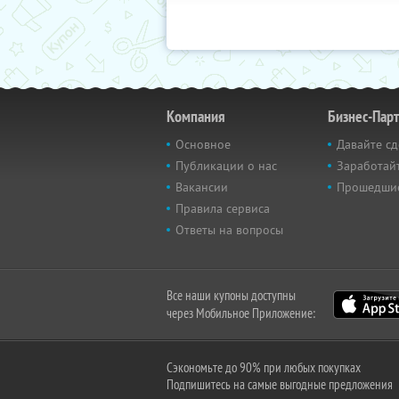
Компания
Бизнес-Пар
Основное
Давайте сд
Публикации о нас
Заработайт
Вакансии
Прошедши
Правила сервиса
Ответы на вопросы
Все наши купоны доступны
через Мобильное Приложение:
Сэкономьте до 90% при любых покупках
Подпишитесь на самые выгодные предложения