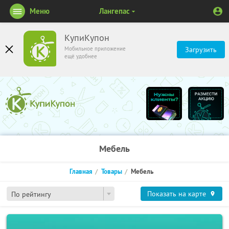
Меню
Лангепас
КупиКупон
Мобильное приложение
Загрузить
ещё удобнее
Мебель
Главная
Товары
Мебель
Показать на карте
По рейтингу