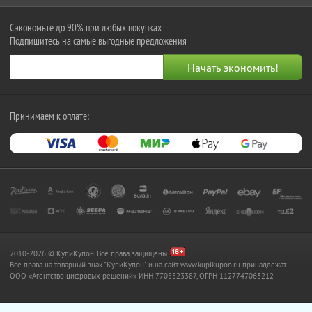
Сэкономьте до 90% при любых покупках
Подпишитесь на самые выгодные предложения
Принимаем к оплате:
2010-2026 © КупиКупон. Все права защищены.
Все права на товарный знак "КупиКупон" и на сайт www.kupikupon.ru принадлежат
OOO «Агентство цифровых решений» ИНН 7705523387, ОГРН 1127747063212