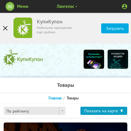
Меню
Лангепас
КупиКупон
Мобильное приложение
Загрузить
ещё удобнее
Товары
Главная
Товары
Показать на карте
По рейтингу