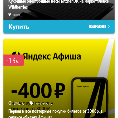
Кухонные электронные весы KitchenOK на маркетплейсе
Wildberries
Россия
Купить
ПОДРОБНЕЕ
-13
%
19:02:30
Получили:
71
Первая и все повторные покупки билетов от 3000р. в
сервисе «Яндекс Афиша»