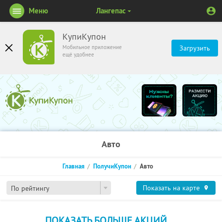
Меню
Лангепас
КупиКупон
Мобильное приложение
Загрузить
ещё удобнее
Авто
Главная
ПолучиКупон
Авто
Показать на карте
По рейтингу
ПОКАЗАТЬ БОЛЬШЕ АКЦИЙ