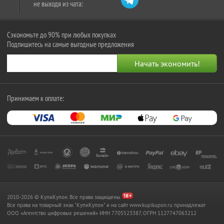
не выходя из чата:
Сэкономьте до 90% при любых покупках
Подпишитесь на самые выгодные предложения
Принимаем к оплате:
2010-2026 © КупиКупон. Все права защищены.
Все права на товарный знак "КупиКупон" и на сайт www.kupikupon.ru принадлежат
OOO «Агентство цифровых решений» ИНН 7705523387, ОГРН 1127747063212