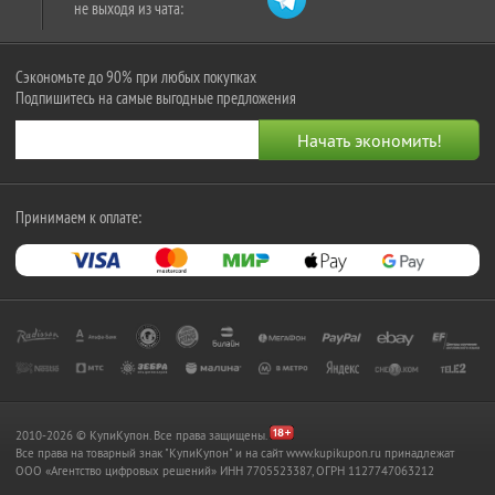
не выходя из чата:
Сэкономьте до 90% при любых покупках
Подпишитесь на самые выгодные предложения
Принимаем к оплате:
2010-2026 © КупиКупон. Все права защищены.
Все права на товарный знак "КупиКупон" и на сайт www.kupikupon.ru принадлежат
OOO «Агентство цифровых решений» ИНН 7705523387, ОГРН 1127747063212