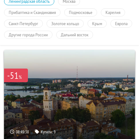
Ленинградская область
Москва
Прибалтика и Скандинавия
Подмосковье
Карелия
Санкт-Петербург
Золотое кольцо
Крым
Европа
Другие города России
Дальний восток
-51
%
08:49:38
Купили:
9