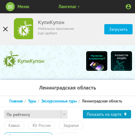
Меню
Лангепас
КупиКупон
Мобильное приложение
Загрузить
ещё удобнее
Ленинградская область
Главная
Туры
Экскурсионные туры
Ленинградская область
Показать на карте
По рейтингу
Кавказ
Юг России
Зауралье