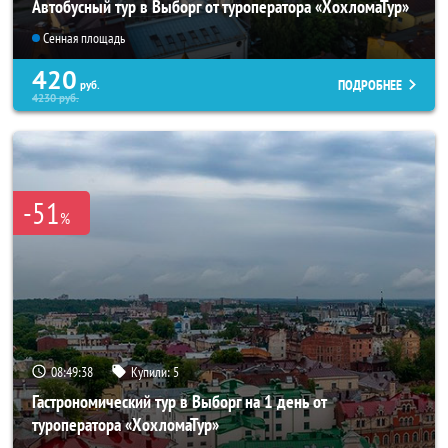
Автобусный тур в Выборг от туроператора «ХохломаТур»
Сенная площадь
420
ПОДРОБНЕЕ
руб.
4230
руб.
-51
%
08:49:38
Купили:
5
Гастрономический тур в Выборг на 1 день от
туроператора «ХохломаТур»