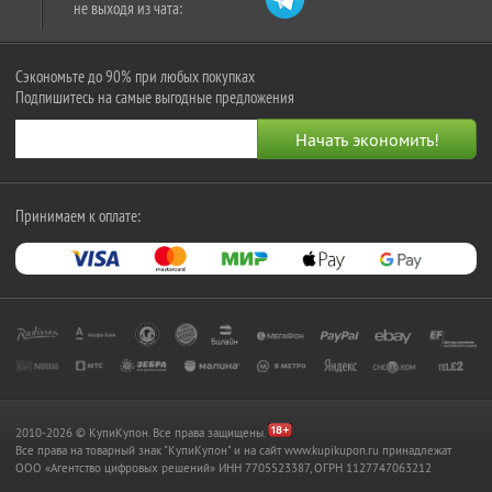
не выходя из чата:
Сэкономьте до 90% при любых покупках
Подпишитесь на самые выгодные предложения
Принимаем к оплате:
2010-2026 © КупиКупон. Все права защищены.
Все права на товарный знак "КупиКупон" и на сайт www.kupikupon.ru принадлежат
OOO «Агентство цифровых решений» ИНН 7705523387, ОГРН 1127747063212