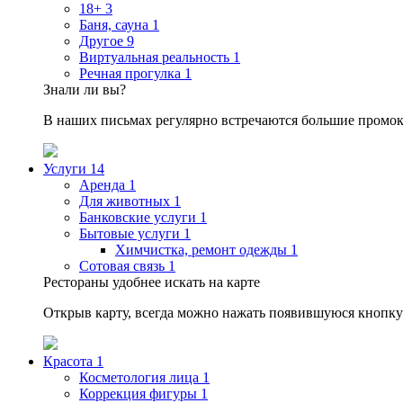
18+
3
Баня, сауна
1
Другое
9
Виртуальная реальность
1
Речная прогулка
1
Знали ли вы?
В наших письмах регулярно встречаются большие промок
Услуги
14
Аренда
1
Для животных
1
Банковские услуги
1
Бытовые услуги
1
Химчистка, ремонт одежды
1
Сотовая связь
1
Рестораны удобнее искать на карте
Открыв карту, всегда можно нажать появившуюся кнопку
Красота
1
Косметология лица
1
Коррекция фигуры
1