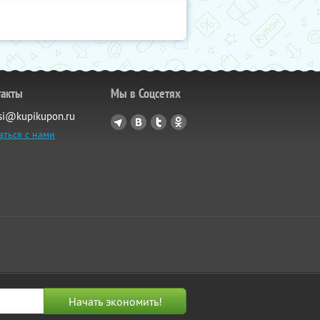
такты
Мы в Соцсетях
si@kupikupon.ru
аться с нами