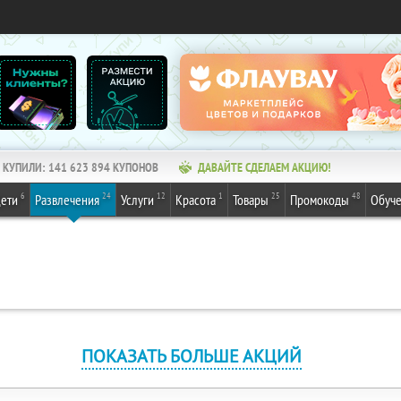
КУПИЛИ:
141 623 894
КУПОНОВ
ДАВАЙТЕ СДЕЛАЕМ АКЦИЮ!
6
24
12
1
25
48
ети
Развлечения
Услуги
Красота
Товары
Промокоды
Обуч
ПОКАЗАТЬ БОЛЬШЕ АКЦИЙ