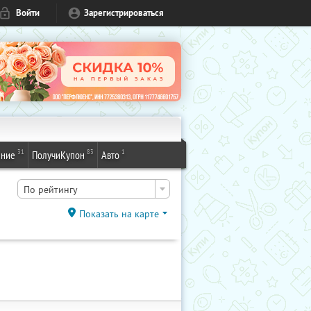
Войти
Зарегистрироваться
31
83
1
ение
ПолучиКупон
Авто
По рейтингу
Показать на карте