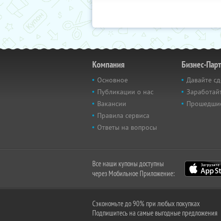
Компания
Бизнес-Пар
Основное
Давайте сд
Публикации о нас
Заработайт
Вакансии
Прошедши
Правила сервиса
Ответы на вопросы
Все наши купоны доступны
через Мобильное Приложение:
Сэкономьте до 90% при любых покупках
Подпишитесь на самые выгодные предложения