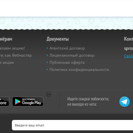
тнёрам
Документы
Кон
елаем акцию!
Агентский договор
spro
е, как Вебмастер
Лицензионный договор
Связ
е акции
Публичная оферта
Политика конфиденциальности
Ищите скидки поблизости,
не выходя из чата: