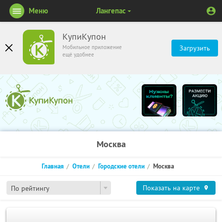
Меню
Лангепас
КупиКупон
Мобильное приложение
Загрузить
ещё удобнее
Москва
Главная
Отели
Городские отели
Москва
Показать на карте
По рейтингу