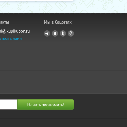
такты
Мы в Соцсетях
si@kupikupon.ru
аться с нами