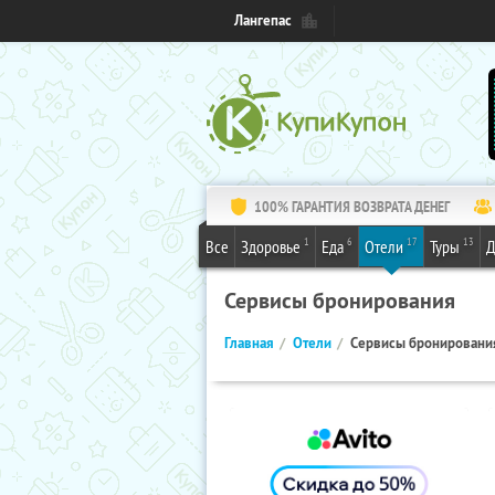
Лангепас
100% ГАРАНТИЯ ВОЗВРАТА ДЕНЕГ
1
6
17
13
Все
Здоровье
Еда
Отели
Туры
Д
Сервисы бронирования
Главная
Отели
Сервисы бронировани