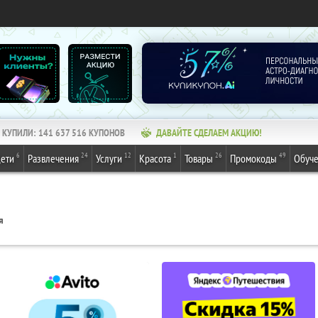
КУПИЛИ:
141 637 516
КУПОНОВ
ДАВАЙТЕ СДЕЛАЕМ АКЦИЮ!
6
24
12
1
26
49
ети
Развлечения
Услуги
Красота
Товары
Промокоды
Обуч
я