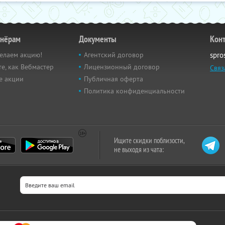
тнёрам
Документы
Кон
елаем акцию!
Агентский договор
spro
е, как Вебмастер
Лицензионный договор
Связ
е акции
Публичная оферта
Политика конфиденциальности
Ищите скидки поблизости,
не выходя из чата: