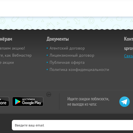
тнёрам
Документы
Кон
елаем акцию!
Агентский договор
spro
е, как Вебмастер
Лицензионный договор
Связ
е акции
Публичная оферта
Политика конфиденциальности
Ищите скидки поблизости,
не выходя из чата: