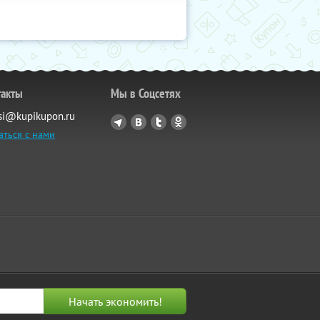
такты
Мы в Соцсетях
si@kupikupon.ru
аться с нами