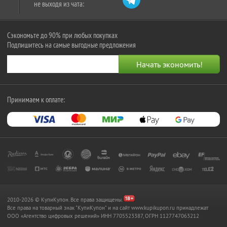
не выходя из чата:
Сэкономьте до 90% при любых покупках
Подпишитесь на самые выгодные предложения
Принимаем к оплате:
2010-2026 © КупиКупон. Все права защищены.
Все права на товарный знак "КупиКупон" и на сайт www.kupikupon.ru принадлежат
OOO «Агентство цифровых решений» ИНН 7705523387, ОГРН 1127747063212