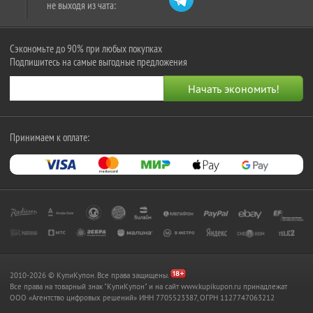
не выходя из чата:
Сэкономьте до 90% при любых покупках
Подпишитесь на самые выгодные предложения
Принимаем к оплате:
2010-2026 © КупиКупон. Все права защищены.
Все права на товарный знак "КупиКупон" и на сайт www.kupikupon.ru принадлежат
OOO «Агентство цифровых решений» ИНН 7705523387, ОГРН 1127747063212