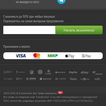
не выходя из чата:
Сэкономьте до 90% при любых покупках
Подпишитесь на самые выгодные предложения
Принимаем к оплате:
2010-2026 © КупиКупон. Все права защищены.
Все права на товарный знак "КупиКупон" и на сайт www.kupikupon.ru принадлежат
OOO «Агентство цифровых решений» ИНН 7705523387, ОГРН 1127747063212