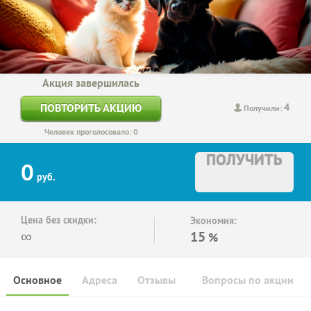
Акция завершилась
4
ПОВТОРИТЬ АКЦИЮ
Получили:
Человек проголосовало: 0
ПОЛУЧИТЬ
0
руб.
Цена без скидки:
Экономия:
∞
15
%
Основное
Адреса
Отзывы
Вопросы по акции