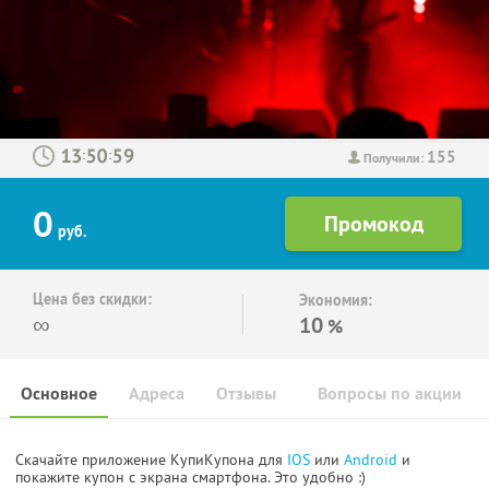
155
:
:
Получили:
0
руб.
Цена без скидки:
Экономия:
∞
10
%
Основное
Адреса
Отзывы
Вопросы по акции
Скачайте приложение КупиКупона для
IOS
или
Android
и
покажите купон с экрана смартфона. Это удобно :)