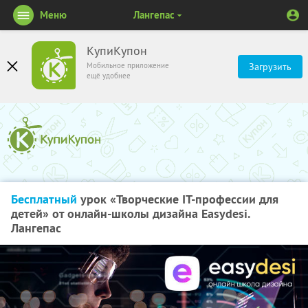
Меню
Лангепас
КупиКупон
Мобильное приложение
Загрузить
ещё удобнее
Бесплатный
урок «Творческие IT-профессии для
детей» от онлайн-школы дизайна Easydesi.
Лангепас