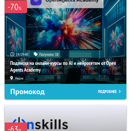
-70
%
14:19:39
Получили:
18
Подписка на онлайн-курсы по AI и нейросетям от Open
Agents Academy
Россия
Промокод
ПОДРОБНЕЕ
-63
%