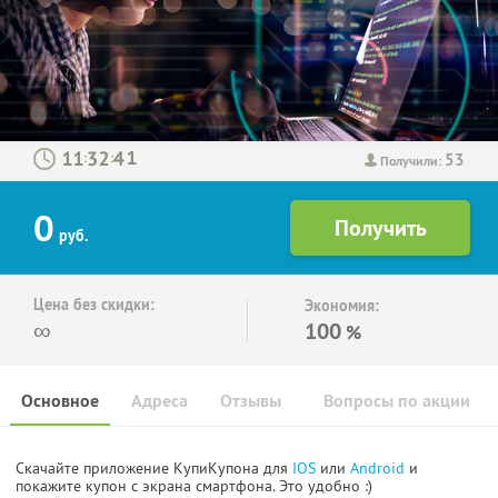
53
:
:
Получили:
0
руб.
Цена без скидки:
Экономия:
∞
100
%
Основное
Адреса
Отзывы
Вопросы по акции
Скачайте приложение КупиКупона для
IOS
или
Android
и
покажите купон с экрана смартфона. Это удобно :)