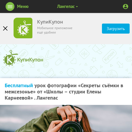
Меню
Лангепас
КупиКупон
Мобильное приложение
Загрузить
ещё удобнее
Бесплатный
урок фотографии «Секреты съёмки в
межсезонье» от «Школы – студии Елены
Карнеевой» . Лангепас