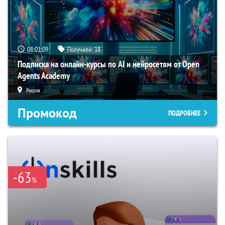
08:01:08
Получили:
18
Подписка на онлайн-курсы по AI и нейросетям от Open
Agents Academy
Россия
Промокод
ПОДРОБНЕЕ
-63
%