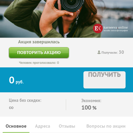
Акция завершилась
30
ПОВТОРИТЬ АКЦИЮ
Получили:
Человек проголосовало: 0
ПОЛУЧИТЬ
0
руб.
Цена без скидки:
Экономия:
∞
100
%
Основное
Адреса
Отзывы
Вопросы по акции