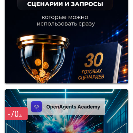
-70
%