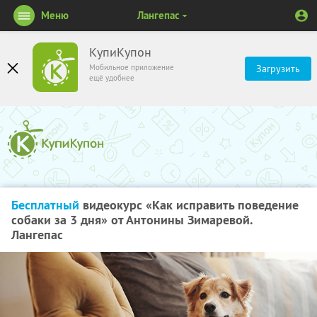
Меню
Лангепас
КупиКупон
Мобильное приложение
Загрузить
ещё удобнее
Бесплатный
видеокурс «Как исправить поведение
собаки за 3 дня» от Антонины Зимаревой.
Лангепас