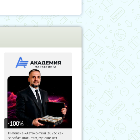
-100
%
Интенсив «Автоконтент 2026: как
22:33:13
Получили:
4
зарабатывать там, где еще нет