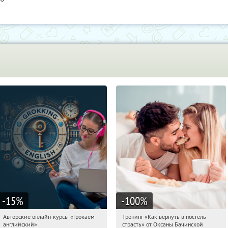
-15
%
-100
%
Авторские онлайн-курсы «Грокаем
Тренинг «Как вернуть в постель
22:33:13
Получили:
4
22:33:13
Получили:
16
английский»
страсть» от Оксаны Бачинской