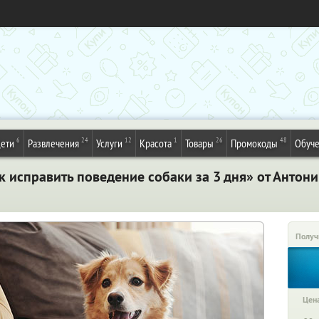
6
24
12
1
26
48
ети
Развлечения
Услуги
Красота
Товары
Промокоды
Обуч
 исправить поведение собаки за 3 дня» от Антон
Получ
Цена