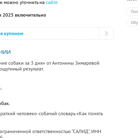
и можно уточнить на
сайте
Онл
я 2025 включительно
Обу
ся купоном
НИИ
ние собаки за 3 дня» от Антонины Зимаревой
ощутимый результат.
,
обак.
краткий человеко-собачий словарь «Как понять
 ограниченной ответственностью “САЛИД”,
ИНН
76