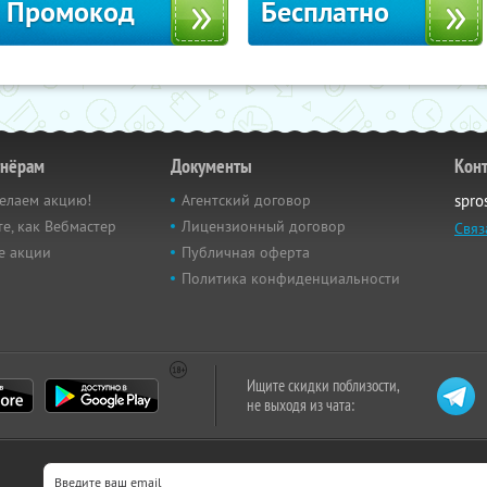
Промокод
Бесплатно
тнёрам
Документы
Кон
елаем акцию!
Агентский договор
spro
е, как Вебмастер
Лицензионный договор
Связ
е акции
Публичная оферта
Политика конфиденциальности
Ищите скидки поблизости,
не выходя из чата: