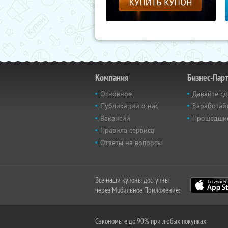
Компания
Бизнес-Пар
Основное
Давайте сд
Публикации о нас
Заработайт
Вакансии
Прошедши
Правила сервиса
Ответы на вопросы
Все наши купоны доступны
через Мобильное Приложение:
Сэкономьте до 90% при любых покупках