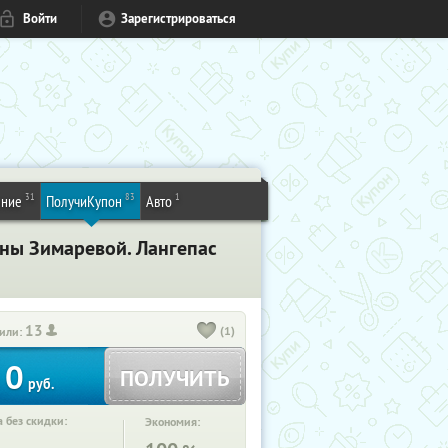
Войти
Зарегистрироваться
31
83
1
ение
ПолучиКупон
Авто
ины Зимаревой. Лангепас
13
(1)
или:
0
ПОЛУЧИТЬ
руб.
 без скидки:
Экономия: