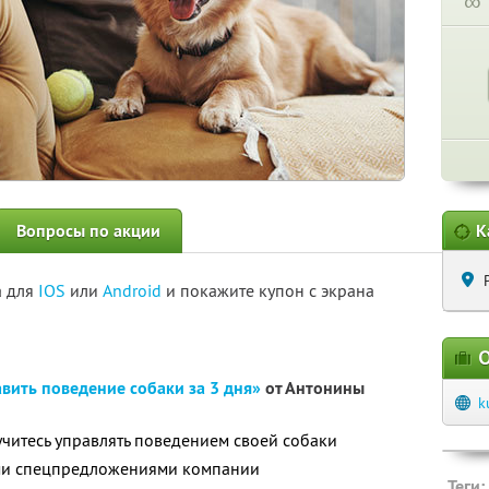
∞
Вопросы по акции
К
а для
IOS
или
Android
и покажите купон с экрана
О
вить поведение собаки за 3 дня»
от Антонины
k
читесь управлять поведением своей собаки
ими спецпредложениями компании
Теги: