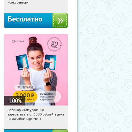
Россия
конкурентов»
Бесплатно
-100
%
Вебинар «Как удаленно
22:33:13
Получили:
48
зарабатывать от 3000 рублей в день
Россия
на дизайне карточек»