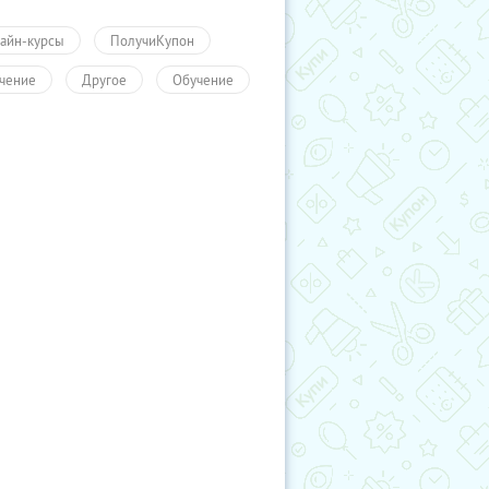
айн-курсы
ПолучиКупон
чение
Другое
Обучение