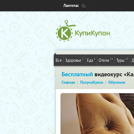
Лангепас
1
6
16
13
Все
Здоровье
Еда
Отели
Туры
Д
Бесплатный
видеокурс «Как
Главная
ПолучиКупон
Обучение