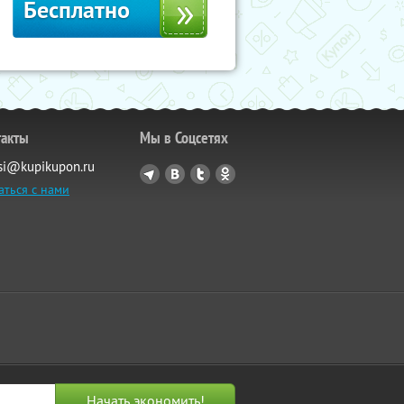
Бесплатно
такты
Мы в Соцсетях
si@kupikupon.ru
аться с нами