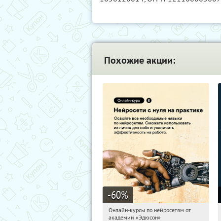
Похожие акции:
-60
%
Онлайн-курсы по нейросетям от
22:33:13
Получили:
6
академии «Эдюсон»