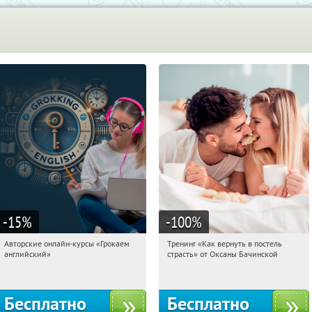
-15
%
-100
%
Авторские онлайн-курсы «Грокаем
Тренинг «Как вернуть в постель
07:51:37
Получили:
4
07:51:37
Получили:
13
английский»
страсть» от Оксаны Бачинской
Россия
Россия
Бесплатно
Бесплатно