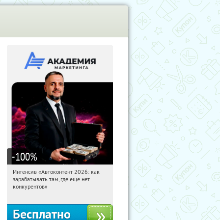
-100
%
Интенсив «Автоконтент 2026: как
07:51:37
Получили:
4
зарабатывать там, где еще нет
Россия
конкурентов»
Бесплатно