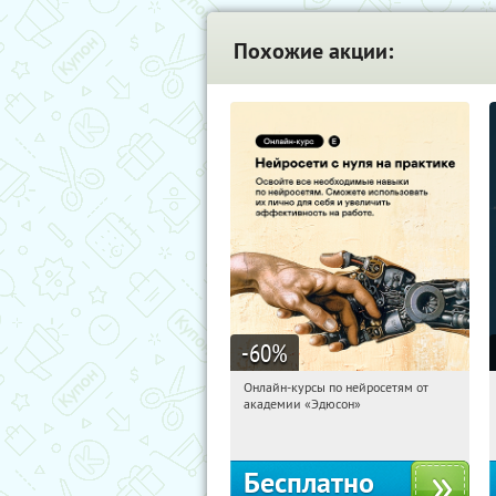
Похожие акции:
-60
%
Онлайн-курсы по нейросетям от
07:51:37
Получили:
6
академии «Эдюсон»
Москва
Бесплатно