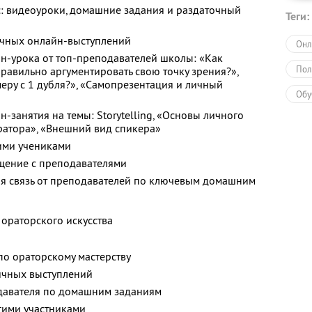
: видеоуроки, домашние задания и раздаточный
Теги:
ичных онлайн-выступлений
Онл
н-урока от топ-преподавателей школы: «Как
Пол
равильно аргументировать свою точку зрения?»,
меру с 1 дубля?», «Самопрезентация и личный
Обу
-занятия на темы: Storytelling, «Основы личного
ратора», «Внешний вид спикера»
гими учениками
щение с преподавателями
я связь от преподавателей по ключевым домашним
 ораторского искусства
по ораторскому мастерству
ичных выступлений
одавателя по домашним заданиям
гими участниками