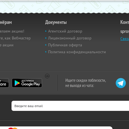
тнёрам
Документы
Кон
елаем акцию!
Агентский договор
spro
е, как Вебмастер
Лицензионный договор
Связ
е акции
Публичная оферта
Политика конфиденциальности
Ищите скидки поблизости,
не выходя из чата: