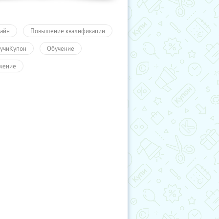
айн
Повышение квалификации
учиКупон
Обучение
чение