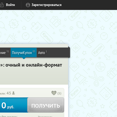
Войти
Зарегистрироваться
31
83
1
ение
ПолучиКупон
Авто
»: очный и онлайн-формат
45
(1)
или:
0
ПОЛУЧИТЬ
руб.
 без скидки: