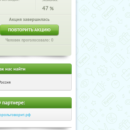
Экономия:
47
%
Акция завершилась
ПОВТОРИТЬ АКЦИЮ
Человек проголосовало: 0
ак нас найти
Россия
 партнере:
орольговорит.рф