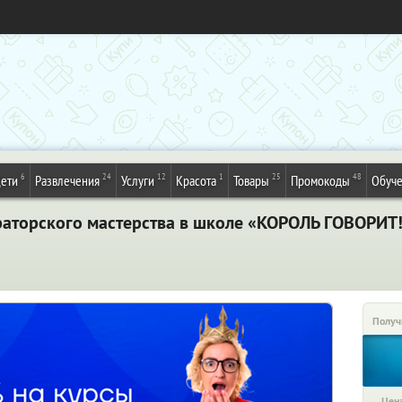
6
24
12
1
25
48
ети
Развлечения
Услуги
Красота
Товары
Промокоды
Обуч
раторского мастерства в школе «КОРОЛЬ ГОВОРИТ!
Получ
Цена