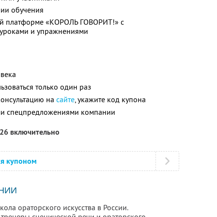
нии обучения
ой платформе «КОРОЛЬ ГОВОРИТ!» с
уроками и упражнениями
овека
зоваться только один раз
 консультацию на
сайте
, укажите код купона
ими спецпредложениями компании
026 включительно
ся купоном
НИИ
ла ораторского искусства в России.
тренеры сценической речи и ораторского