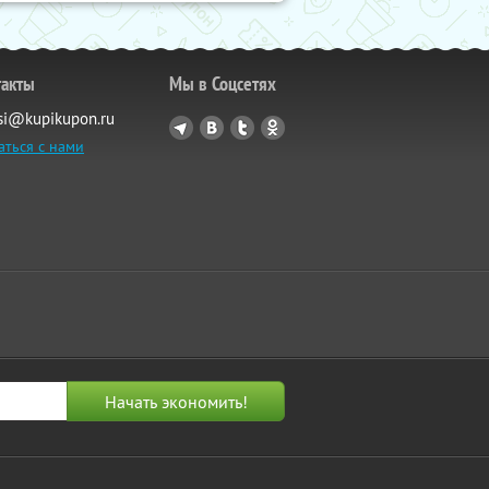
такты
Мы в Соцсетях
si@kupikupon.ru
аться с нами