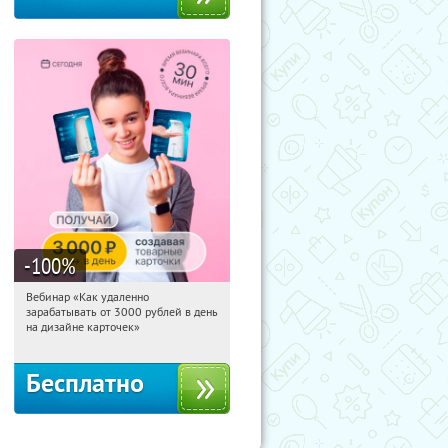
-100
%
Вебинар «Как удаленно
07:51:37
Получили:
48
зарабатывать от 3000 рублей в день
Россия
на дизайне карточек»
Бесплатно