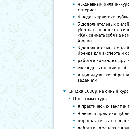
45-дневный онлайн-курс
материал
6 недель практики публ
3 дополнительных онлай
убеждать оппонентов и п
«Как снимать себя на ка
бренд»
3 дополнительных онлайн
бренда для эксперта и о
работа в команде с дру
еженедельное живое об
индивидуальная обратна
заданиям
Скидка 1000р. на очный курс
Программа курса:
8 практических занятий 
4 недели практики публ
обратная связь от преп
работа в командах с дру