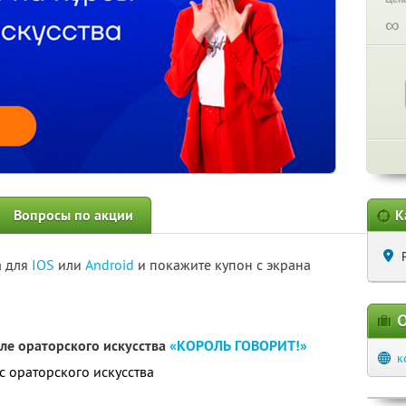
∞
Вопросы по акции
К
а для
IOS
или
Android
и покажите купон с экрана
О
ле ораторского искусства
«КОРОЛЬ ГОВОРИТ!»
к
с ораторского искусства