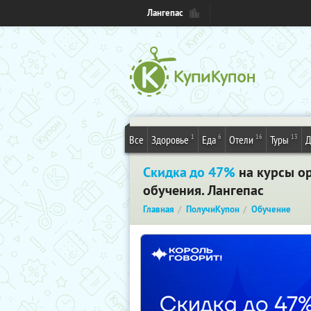
Лангепас
1
6
16
13
Все
Здоровье
Еда
Отели
Туры
Д
Скидка до 47%
на курсы о
обучения. Лангепас
Главная
ПолучиКупон
Обучение