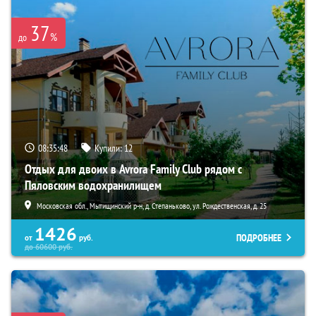
37
%
до
08:35:47
Купили:
12
Отдых для двоих в Avrora Family Club рядом с
Пяловским водохранилищем
Московская обл., Мытищинский р-н, д. Степаньково, ул. Рождественская, д. 25
1426
ПОДРОБНЕЕ
от
руб.
до
60600
руб.