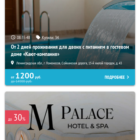
08:35:47
Купили:
34
От 2 дней проживания для двоих с питанием в гостевом
доме «Кают-компания»
Ленинградская обл., г. Ломоносов, Сойкинская дорога, 15-й жилой городок, д. 43
1200
ПОДРОБНЕЕ
от
руб.
до
14900
руб.
30
%
до