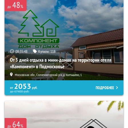
48
%
до
08:35:47
Купили:
118
От 3 дней отдыха в мини-домах на территории отеля
«Компонент» в Подмосковье
Московская обл., Солнечногорский р-н, д. Колтышево, 1
2053
ПОДРОБНЕЕ
от
руб.
до
67400
руб.
64
%
до