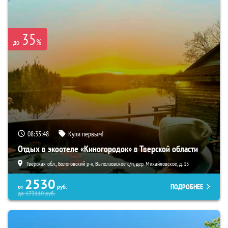
35
%
до
08:35:47
Купи первым!
Отдых в экоотеле «Киногородок» в Тверской области
Тверская обл., Бологовский р-н, Выползовское с/п, дер. Михайловское, д. 15
2530
ПОДРОБНЕЕ
от
руб.
до
173110
руб.