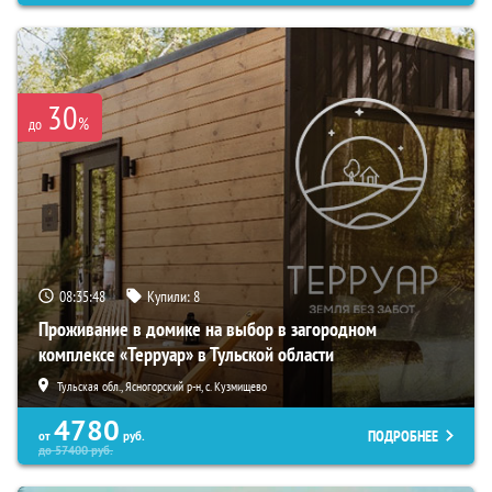
30
%
до
08:35:47
Купили:
8
Проживание в домике на выбор в загородном
комплексе «Терруар» в Тульской области
Тульская обл., Ясногорский р-н, с. Кузмищево
4780
ПОДРОБНЕЕ
от
руб.
до
57400
руб.