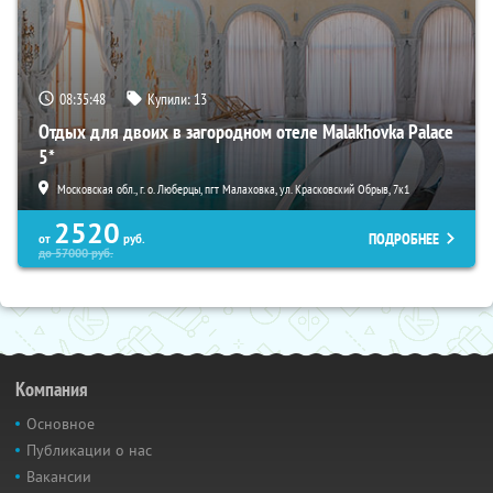
08:35:47
Купили:
13
Отдых для двоих в загородном отеле Malakhovka Palace
5*
Московская обл., г. о. Люберцы, пгт Малаховка, ул. Красковский Обрыв, 7к1
2520
ПОДРОБНЕЕ
от
руб.
до
57000
руб.
Компания
Основное
Публикации о нас
Вакансии