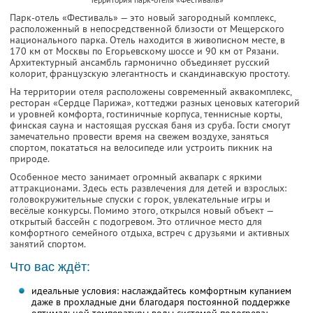
Парк-отель «Фестиваль» — это новый загородный комплекс,
расположенный в непосредственной близости от Мещерского
национального парка. Отель находится в живописном месте, в
170 км от Москвы по Егорьевскому шоссе и 90 км от Рязани.
Архитектурный ансамбль гармонично объединяет русский
колорит, французскую элегантность и скандинавскую простоту.
На территории отеля расположены современный аквакомплекс,
ресторан «Сердце Парижа», коттеджи разных ценовых категорий
и уровней комфорта, гостиничные корпуса, теннисные корты,
финская сауна и настоящая русская баня из сруба. Гости смогут
замечательно провести время на свежем воздухе, заняться
спортом, покататься на велосипеде или устроить пикник на
природе.
Особенное место занимает огромный аквапарк с яркими
аттракционами. Здесь есть развлечения для детей и взрослых:
головокружительные спуски с горок, увлекательные игры и
весёлые конкурсы. Помимо этого, открылся новый объект —
открытый бассейн с подогревом. Это отличное место для
комфортного семейного отдыха, встреч с друзьями и активных
занятий спортом.
Что вас ждёт:
идеальные условия: наслаждайтесь комфортным купанием
даже в прохладные дни благодаря постоянной поддержке