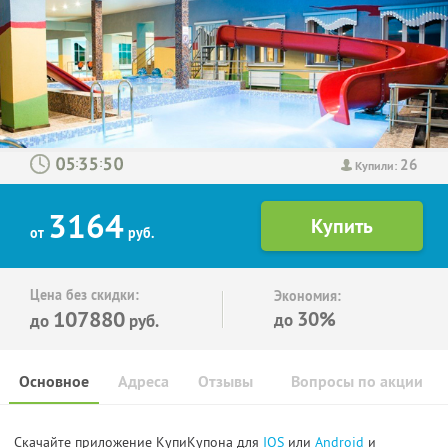
26
:
:
Купили:
3164
от
руб.
Цена без скидки:
Экономия:
107880
30%
до
до
руб.
Основное
Адреса
Отзывы
Вопросы по акции
Скачайте приложение КупиКупона для
IOS
или
Android
и