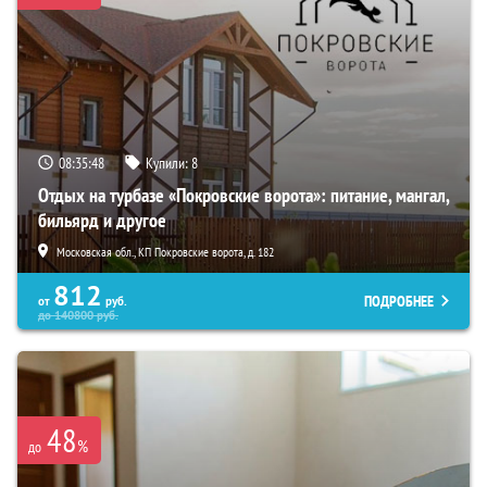
08:35:47
Купили:
8
Отдых на турбазе «Покровские ворота»: питание, мангал,
бильярд и другое
Московская обл., КП Покровские ворота, д. 182
812
ПОДРОБНЕЕ
от
руб.
до
140800
руб.
48
%
до