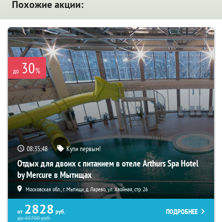
Похожие акции:
30
%
до
08:35:47
Купи первым!
Отдых для двоих с питанием в отеле Arthurs Spa Hotel
by Mercure в Мытищах
Московская обл., г. Мытищи, д. Ларево, ул. Хвойная, стр. 26
2828
ПОДРОБНЕЕ
от
руб.
до
65700
руб.