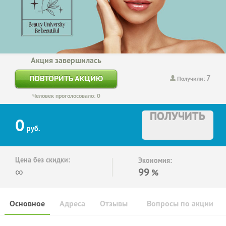
Акция завершилась
7
ПОВТОРИТЬ АКЦИЮ
Получили:
Человек проголосовало: 0
ПОЛУЧИТЬ
0
руб.
Цена без скидки:
Экономия:
∞
99
%
Основное
Адреса
Отзывы
Вопросы по акции