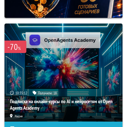
-70
%
10:35:11
Получили:
18
Подписка на онлайн-курсы по AI и нейросетям от Open
Agents Academy
Россия