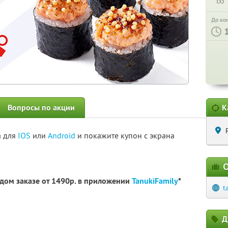
∞
До ко
Вопросы по акции
К
а для
IOS
или
Android
и покажите купон с экрана
О
дом заказе от 1490р. в приложении
TanukiFamily
*
t
Д