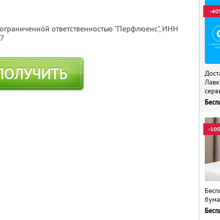
-40
 ограниченной ответственностью "Перфлюенс",
ИНН
57
ПОЛУЧИТЬ
Дост
Лавк
серв
Бесп
-10
Бесп
бума
Бесп