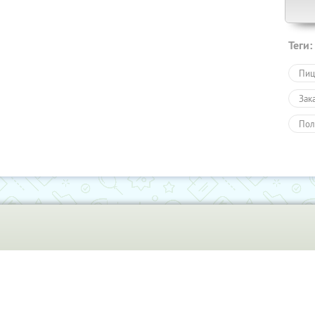
Теги:
Пиц
Зак
Пол