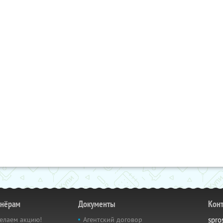
тнёрам
Документы
Кон
елаем акцию!
Агентский договор
spro