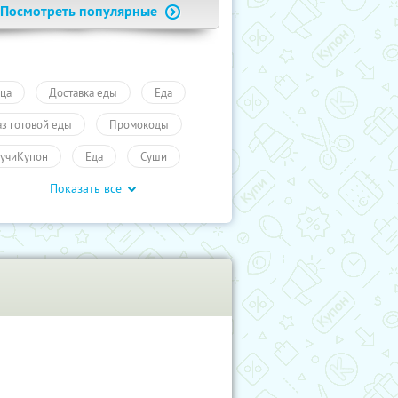
Посмотреть популярные
ца
Доставка еды
Еда
аз готовой еды
Промокоды
учиКупон
Еда
Суши
Показать все