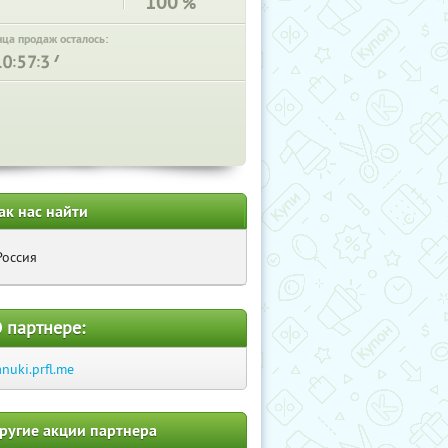
100
%
нца продаж осталось:
:
:
ак нас найти
Россия
 партнере:
anuki.prfl.me
ругие акции партнера