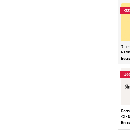
-35
3 пе
мага
Бесп
-10
Бесп
«Янд
Бесп