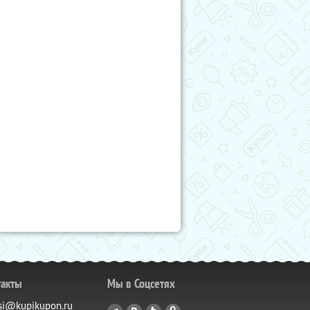
такты
Мы в Соцсетях
si@kupikupon.ru