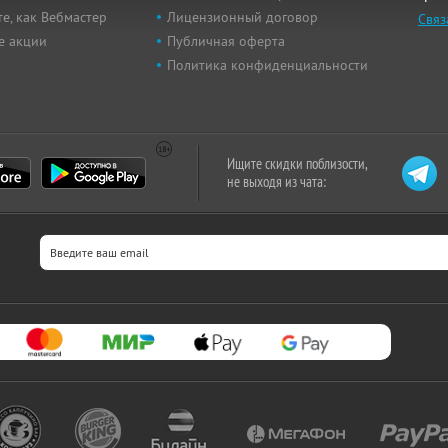
е, как Вебмастер
Лицензионный договор
Связ
е акции
Публичная оферта
Политика конфиденциальности
Ищите скидки поблизости,
не выходя из чата: