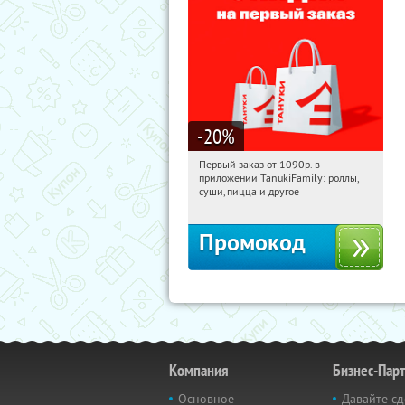
-20
%
Первый заказ от 1090р. в
13:48:16
Получили:
256
приложении TanukiFamily: роллы,
Россия
суши, пицца и другое
Промокод
Компания
Бизнес-Пар
Основное
Давайте сд