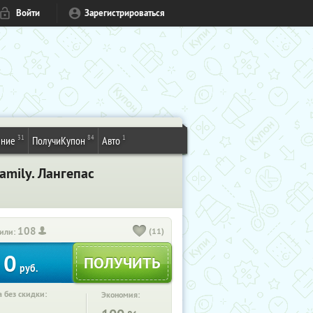
Войти
Зарегистрироваться
31
84
1
ение
ПолучиКупон
Авто
amily. Лангепас
108
(11)
или:
0
руб.
 без скидки:
Экономия: