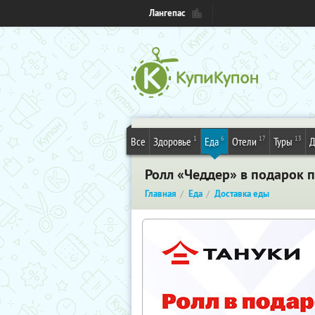
Лангепас
1
6
17
13
Все
Здоровье
Еда
Отели
Туры
Д
Ролл «Чеддер» в подарок п
Главная
Еда
Доставка еды