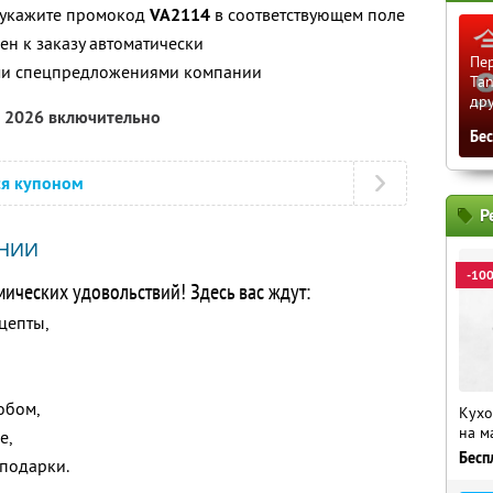
, укажите промокод
VA2114
в соответствующем поле
н к заказу автоматически
Пер
ими спецпредложениями компании
Tan
др
а 2026 включительно
Бе
ся купоном
Р
НИИ
-10
мических удовольствий! Здесь вас ждут:
цепты,
обом,
Кухо
на м
е,
Бесп
 подарки.