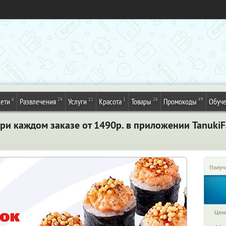
6
24
12
1
26
49
ети
Развлечения
Услуги
Красота
Товары
Промокоды
Обуч
ри каждом заказе от 1490р. в приложении TanukiF
Получ
Цена