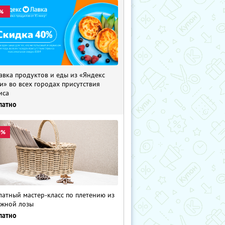
%
авка продуктов и еды из «Яндекс
и» во всех городах присутствия
иса
латно
0%
латный мастер-класс по плетению из
жной лозы
латно