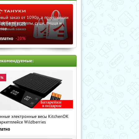
вый заказ от 1090р. в приложении
ukiFamily: роллы, суши, пицца и
угое
сплатно
-20%
екомендуемые:
0%
нные электронные весы KitchenOK
аркетплейсе Wildberries
латно