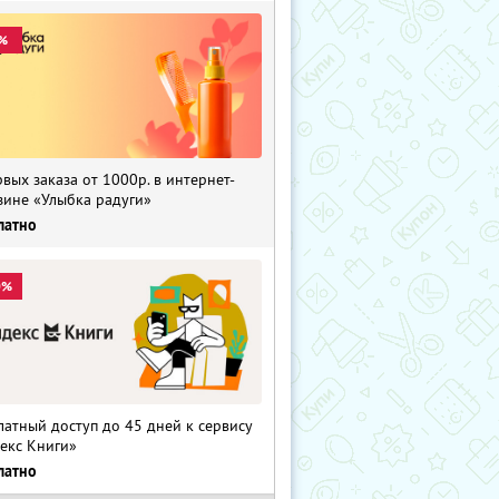
%
рвых заказа от 1000р. в интернет-
зине «Улыбка радуги»
латно
0%
латный доступ до 45 дней к сервису
екс Книги»
латно