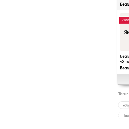
Бесп
-10
Бесп
«Янд
Бесп
Теги:
Усл
Пол