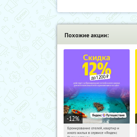
Похожие акции:
-12
%
Бронирование отелей, квартир и
12:06:30
Получи первым!
иного жилья в сервисе «Яндекс
Россия