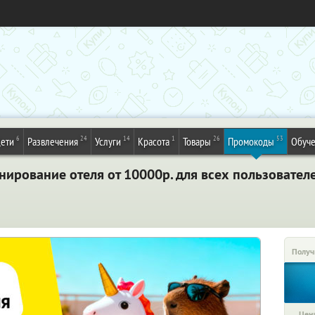
6
24
14
1
26
53
ети
Развлечения
Услуги
Красота
Товары
Промокоды
Обуч
нирование отеля от 10000р. для всех пользовател
Получ
Цена