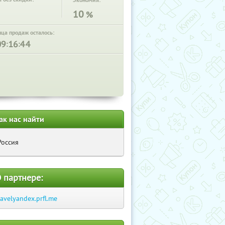
Экономия:
10
%
нца продаж осталось:
:
:
ак нас найти
Россия
 партнере:
ravelyandex.prfl.me