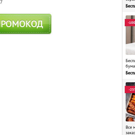
57
Бесп
ПРОМОКОД
-10
Бесп
бума
Бесп
-25
Все 
зака