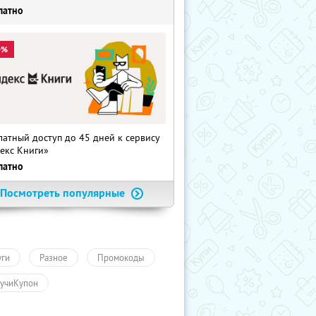
латно
0%
латный доступ до 45 дней к сервису
екс Книги»
латно
Посмотреть популярные
уги
Разное
Промокоды
учиКупон