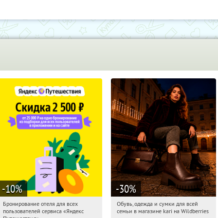
-10
%
-30
%
Бронирование отеля для всех
Обувь, одежда и сумки для всей
12:06:30
Получи первым!
12:06:30
Получили:
32
пользователей сервиса «Яндекс
семьи в магазине kari на Wildberries
Россия
Россия