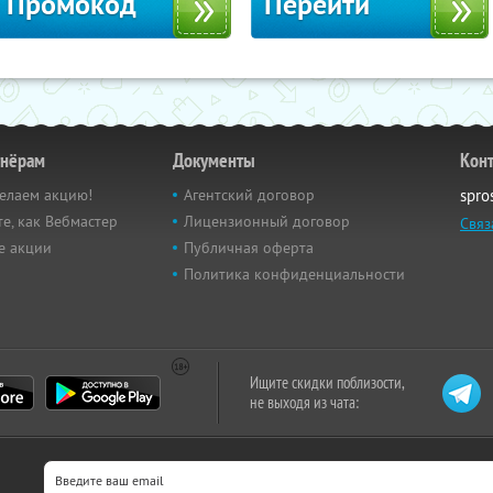
Промокод
Перейти
тнёрам
Документы
Кон
елаем акцию!
Агентский договор
spro
е, как Вебмастер
Лицензионный договор
Связ
е акции
Публичная оферта
Политика конфиденциальности
Ищите скидки поблизости,
не выходя из чата: