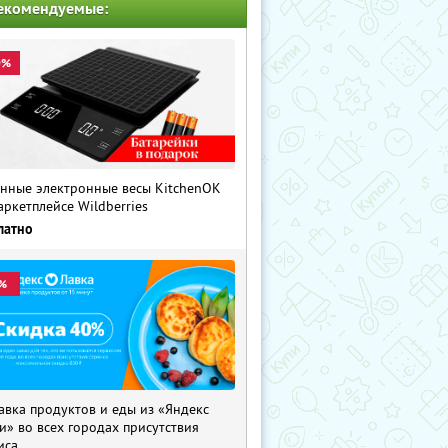
екомендуемые:
0%
нные электронные весы KitchenOK
аркетплейсе Wildberries
латно
%
авка продуктов и еды из «Яндекс
и» во всех городах присутствия
иса