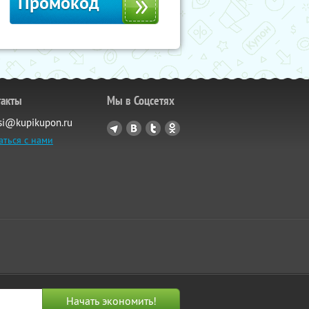
Промокод
такты
Мы в Соцсетях
si@kupikupon.ru
аться с нами