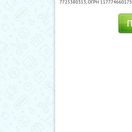
7725380313
, ОГРН 11777466017