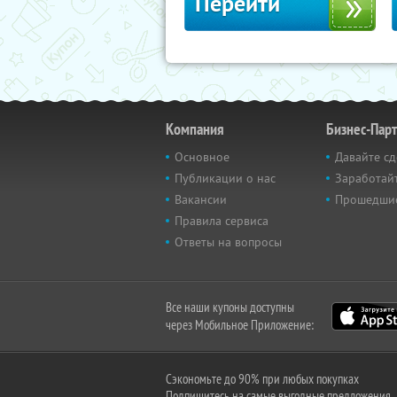
Перейти
Компания
Бизнес-Пар
Основное
Давайте сд
Публикации о нас
Заработайт
Вакансии
Прошедши
Правила сервиса
Ответы на вопросы
Все наши купоны доступны
через Мобильное Приложение:
Сэкономьте до 90% при любых покупках
Подпишитесь на самые выгодные предложения