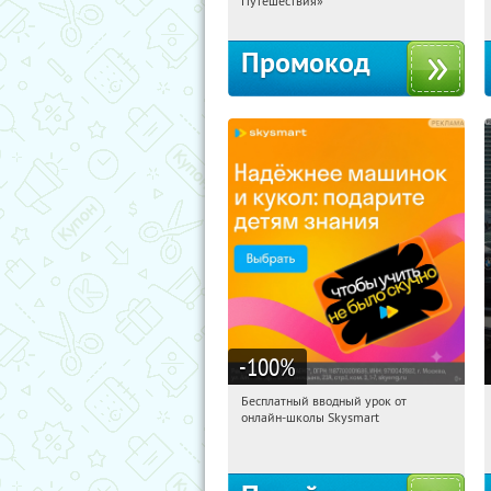
Путешествия»
Промокод
-100
%
Бесплатный вводный урок от
12:06:30
Получи первым!
онлайн-школы Skysmart
Россия