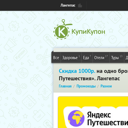
Лангепас
1
7
17
13
Все
Здоровье
Еда
Отели
Туры
Д
Скидка 1000р.
на одно бро
Путешествия». Лангепас
Главная
Промокоды
Разное