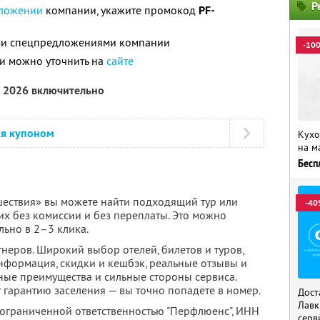
Р
ложении
компании, укажите промокод
PF-
ими спецпредложениями компании
-10
и можно уточнить на
сайте
а 2026 включительно
ся купоном
Кухо
на м
Бесп
ествия» вы можете найти подходящий тур или
-40
их без комиссии и без переплаты. Это можно
льно в 2–3 клика.
неров. Широкий выбор отелей, билетов и туров,
нформация, скидки и кешбэк, реальные отзывы и
ные преимущества и сильные стороны сервиса.
 гарантию заселения — вы точно попадете в номер.
Дост
Лавк
 ограниченной ответственностью "Перфлюенс",
ИНН
серв