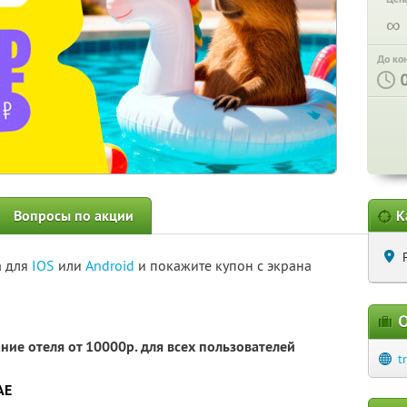
∞
До ко
Вопросы по акции
К
а для
IOS
или
Android
и покажите купон с экрана
О
ние отеля от 10000р. для всех пользователей
t
AE