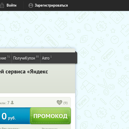
Войти
Зарегистрироваться
31
88
1
ение
ПолучиКупон
Авто
ей сервиса «Яндекс
7
(9)
или:
0
руб.
 без скидки: