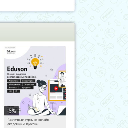
-5
%
Различные курсы от онлайн-
12:06:30
Получили:
2
академии «Эдюсон»
Россия