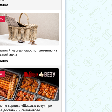
латно
0%
латный мастер-класс по плетению из
жной лозы
латно
%
меню сервиса «Шашлык везу» при
зе доставки и самовывозе