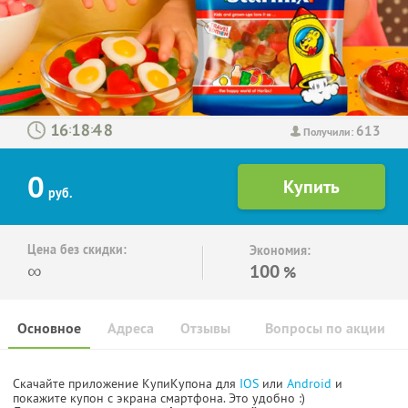
613
:
:
Получили:
0
руб.
Цена без скидки:
Экономия:
∞
100
%
Основное
Адреса
Отзывы
Вопросы по акции
Скачайте приложение КупиКупона для
IOS
или
Android
и
покажите купон с экрана смартфона. Это удобно :)