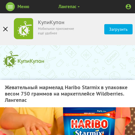
Меню
Лангепас
КупиКупон
Мобильное приложение
Загрузить
ещё удобнее
Жевательный мармелад Haribo Starmix в упаковке
весом 750 граммов на маркетплейсе Wildberries.
Лангепас