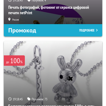
19:18:44
Получили:
4
Печать фотографий, фотокниг от сервиса цифровой
печати netPrint
Россия
Промокод
ПОДРОБНЕЕ
100
%
до
19:18:44
Получили:
73