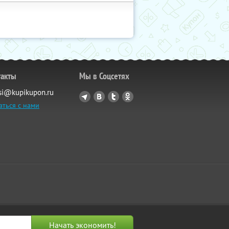
такты
Мы в Соцсетях
si@kupikupon.ru
аться с нами