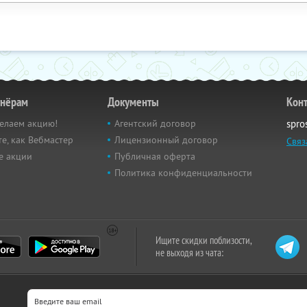
тнёрам
Документы
Кон
елаем акцию!
Агентский договор
spro
е, как Вебмастер
Лицензионный договор
Связ
е акции
Публичная оферта
Политика конфиденциальности
Ищите скидки поблизости,
не выходя из чата: