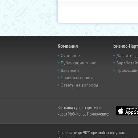
Компания
Бизнес-Пар
Основное
Давайте сд
Публикации о нас
Заработайт
Вакансии
Прошедши
Правила сервиса
Ответы на вопросы
Все наши купоны доступны
через Мобильное Приложение:
Сэкономьте до 90% при любых покупках