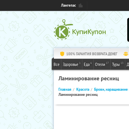
Лангепас
100% ГАРАНТИЯ ВОЗВРАТА ДЕНЕГ
1
6
17
13
Все
Здоровье
Еда
Отели
Туры
Д
Ламинирование ресниц
Главная
Красота
Брови, наращивание 
Ламинирование ресниц