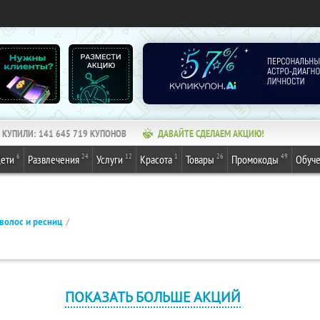
КУПИЛИ:
141 645 719
КУПОНОВ
ДАВАЙТЕ СДЕЛАЕМ АКЦИЮ!
6
24
12
1
26
49
ети
Развлечения
Услуги
Красота
Товары
Промокоды
Обуч
волос и ресниц
ПОКАЗАТЬ БОЛЬШЕ АКЦИЙ