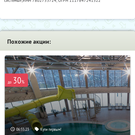
системы»,
ИНН 7802753724
, ОГРН 1117847241522
Похожие акции:
30
%
до
06:55:21
Купи первым!