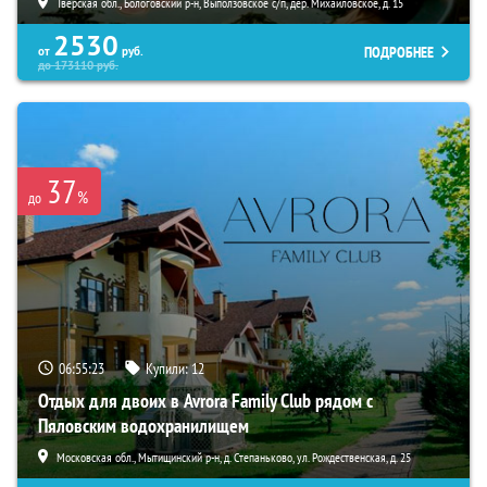
Тверская обл., Бологовский р-н, Выползовское с/п, дер. Михайловское, д. 15
2530
ПОДРОБНЕЕ
от
руб.
до
173110
руб.
37
%
до
06:55:21
Купили:
12
Отдых для двоих в Avrora Family Club рядом с
Пяловским водохранилищем
Московская обл., Мытищинский р-н, д. Степаньково, ул. Рождественская, д. 25