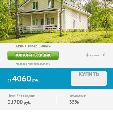
Акция завершилась
10
ПОВТОРИТЬ АКЦИЮ
Купили:
Человек проголосовало: 0
КУПИТЬ
4060
от
руб.
Цена без скидки:
Экономия:
31700
35%
руб.