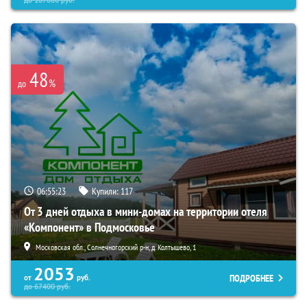
до
107880
руб.
48
%
до
06:55:21
Купили:
117
От 3 дней отдыха в мини-домах на территории отеля
«Компонент» в Подмосковье
Московская обл., Солнечногорский р-н, д. Колтышево, 1
2053
ПОДРОБНЕЕ
от
руб.
до
67400
руб.