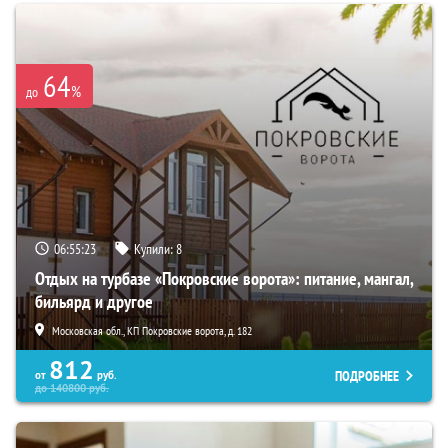
64
%
до
06:55:21
Купили:
8
Отдых на турбазе «Покровские ворота»: питание, мангал,
бильярд и другое
Московская обл., КП Покровские ворота, д. 182
812
ПОДРОБНЕЕ
от
руб.
до
140800
руб.