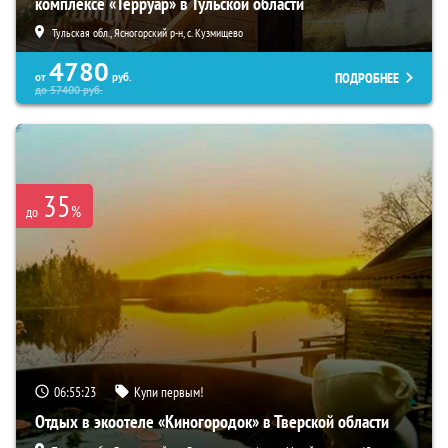
комплексе «Терруар» в Тульской области
Тульская обл., Ясногорский р-н, с. Кузмищево
4780
ПОДРОБНЕЕ
от
руб.
до
57400
руб.
35
%
до
06:55:21
Купи первым!
Отдых в экоотеле «Киногородок» в Тверской области