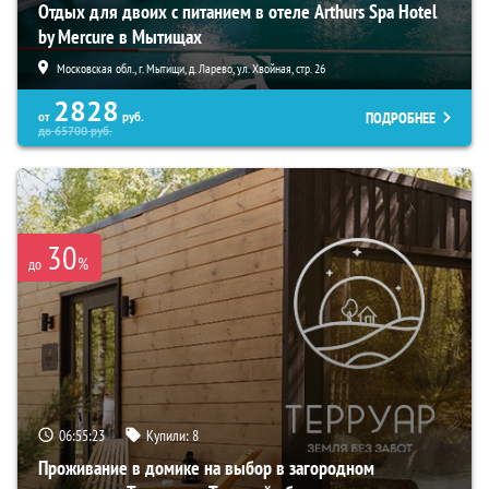
Отдых для двоих с питанием в отеле Arthurs Spa Hotel
by Mercure в Мытищах
Московская обл., г. Мытищи, д. Ларево, ул. Хвойная, стр. 26
2828
ПОДРОБНЕЕ
от
руб.
до
65700
руб.
30
%
до
06:55:21
Купили:
8
Проживание в домике на выбор в загородном