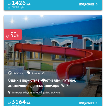
1426
ПОДРОБНЕЕ
от
руб.
до
60600
руб.
30
%
до
06:55:21
Купили:
25
Отдых в парк-отеле «Фестиваль»: питание,
аквакомплекс, детская анимация, Wi-Fi
Рязанская обл., Клепиковский район, пос. Чулис
3164
ПОДРОБНЕЕ
от
руб.