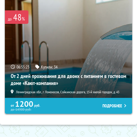
48
%
до
06:55:21
Купили:
34
От 2 дней проживания для двоих с питанием в гостевом
доме «Кают-компания»
Ленинградская обл., г. Ломоносов, Сойкинская дорога, 15-й жилой городок, д. 43
1200
ПОДРОБНЕЕ
от
руб.
до
14900
руб.