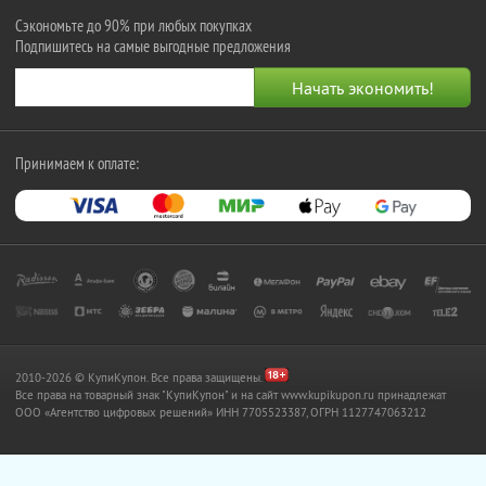
Сэкономьте до 90% при любых покупках
Подпишитесь на самые выгодные предложения
Принимаем к оплате:
2010-2026 © КупиКупон. Все права защищены.
Все права на товарный знак "КупиКупон" и на сайт www.kupikupon.ru принадлежат
OOO «Агентство цифровых решений» ИНН 7705523387, ОГРН 1127747063212