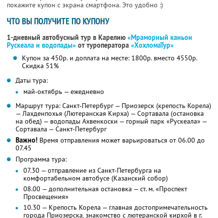
покажите купон с экрана смартфона. Это удобно :)
ЧТО ВЫ ПОЛУЧИТЕ ПО КУПОНУ
1-дневный автобусный тур в Карелию
«Мраморный каньон
Рускеала и водопады»
от туроператора
«ХохломаТур»
Купон за 450р. и доплата на месте: 1800р. вместо 4550р.
Скидка 51%
Даты тура:
май-октябрь — ежедневно
Маршрут тура: Санкт-Петербург — Приозерск (крепость Корела)
— Лахденпохья (Лютеранская Кирха) — Сортавала (остановка
на обед) — водопады Ахвенкоски — горный парк «Рускеала» —
Сортавала — Санкт-Петербург
Важно!
Время отправления может варьироваться от 06.00 до
07.45
Программа тура:
07.30 — отправление из Санкт-Петербурга на
комфортабельном автобусе (Казанский собор)
08.00 — дополнительная остановка — ст. м. «Проспект
Просвещения»
10.30 — Крепость Корела — главная достопримечательность
города Приозерска, знакомство с лютеранской кирхой в г.