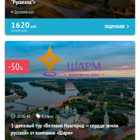
“Рускеала"»
Достоевская
1620
ПОДРОБНЕЕ
руб.
12900
руб.
-50
%
20:06:39
Купили:
22
1-дневный тур «Великий Новгород — сердце земли
русской» от компании «Шарм»