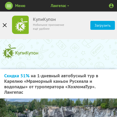
Меню
Лангепас
КупиКупон
Мобильное приложение
Загрузить
ещё удобнее
Скидка 51%
на 1-дневный автобусный тур в
Карелию «Мраморный каньон Рускеала и
водопады» от туроператора «ХохломаТур».
Лангепас