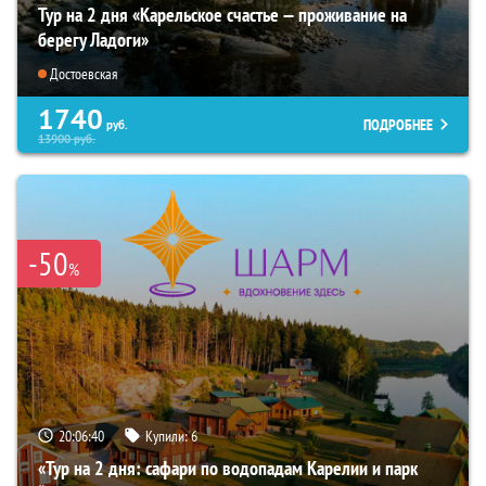
Тур на 2 дня «Карельское счастье — проживание на
берегу Ладоги»
Достоевская
1740
ПОДРОБНЕЕ
руб.
13900
руб.
-50
%
20:06:39
Купили:
6
«Тур на 2 дня: сафари по водопадам Карелии и парк