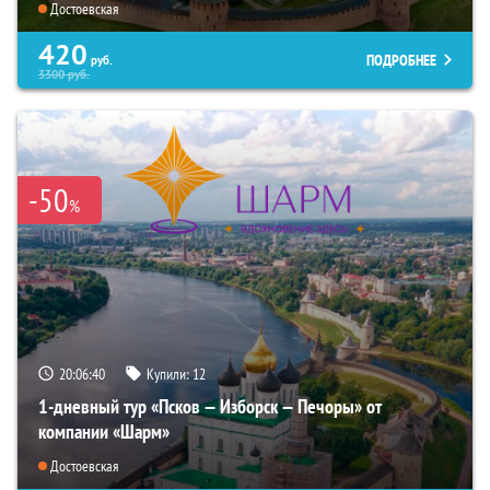
Достоевская
420
ПОДРОБНЕЕ
руб.
3300
руб.
-50
%
20:06:39
Купили:
12
1-дневный тур «Псков — Изборск — Печоры» от
компании «Шарм»
Достоевская