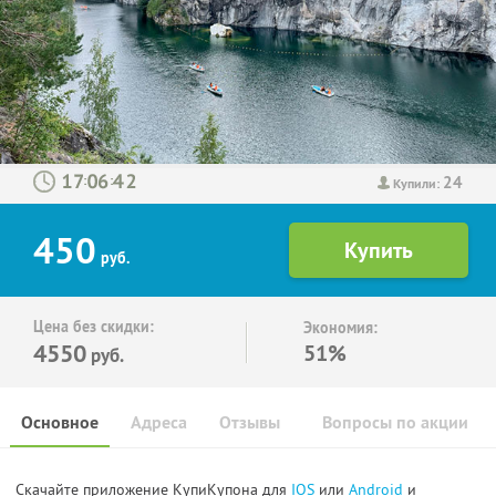
24
:
:
Купили:
450
руб.
Цена без скидки:
Экономия:
4550
51%
руб.
Основное
Адреса
Отзывы
Вопросы по акции
Скачайте приложение КупиКупона для
IOS
или
Android
и