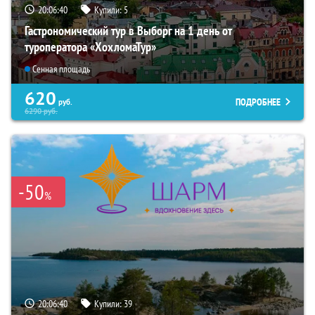
20:06:39
Купили:
5
Гастрономический тур в Выборг на 1 день от
туроператора «ХохломаТур»
Сенная площадь
620
ПОДРОБНЕЕ
руб.
6290
руб.
-50
%
20:06:39
Купили:
39