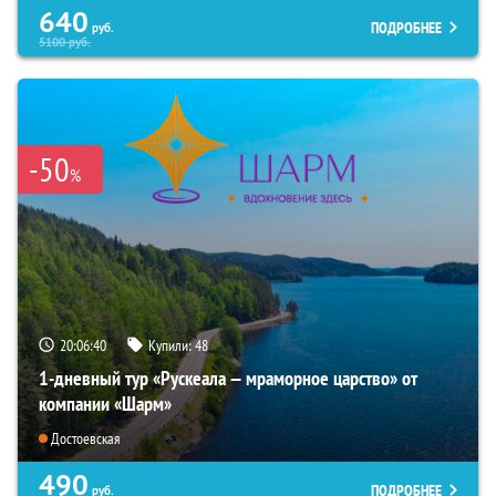
640
ПОДРОБНЕЕ
руб.
5100
руб.
-50
%
20:06:39
Купили:
48
1-дневный тур «Рускеала — мраморное царство» от
компании «Шарм»
Достоевская
490
ПОДРОБНЕЕ
руб.