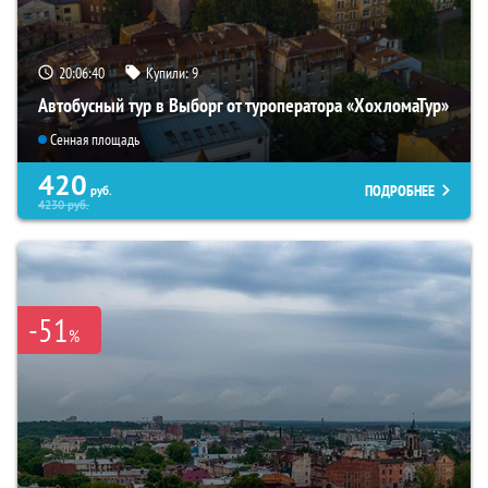
20:06:39
Купили:
9
Автобусный тур в Выборг от туроператора «ХохломаТур»
Сенная площадь
420
ПОДРОБНЕЕ
руб.
4230
руб.
-51
%