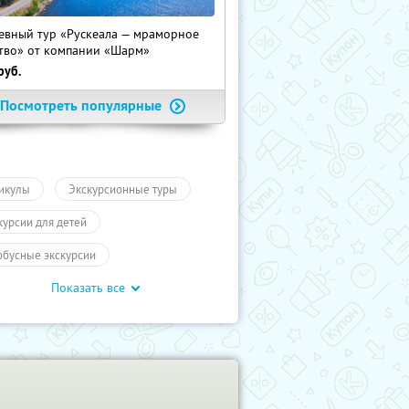
евный тур «Рускеала — мраморное
тво» от компании «Шарм»
руб.
Посмотреть популярные
икулы
Экскурсионные туры
курсии для детей
обусные экскурсии
Показать все
ие экскурсии
Карелия
курсии
Туры
Развлечения