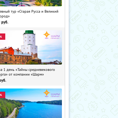
евный тур «Старая Русса и Великий
ород»
0
руб.
%
на 1 день «Тайны средневекового
рга» от компании «Шарм»
руб.
%