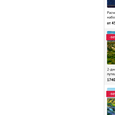
Расч
набо
от
4
-50
2-дн
путе
174
-50