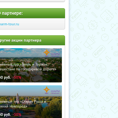
 партнере:
harm-tour.ru
ругие акции партнера
невный тур «Тверь и Торжок:
ешествие по государевой дороге»
40
руб.
-50%
невный тур «Старая Русса и
ликий Новгород»
40
руб.
-50%