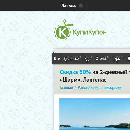
Лангепас
1
6
16
13
Все
Здоровье
Еда
Отели
Туры
Д
Скидка 50%
на 2-дневный 
«Шарм». Лангепас
Главная
Развлечения
Экскурсии