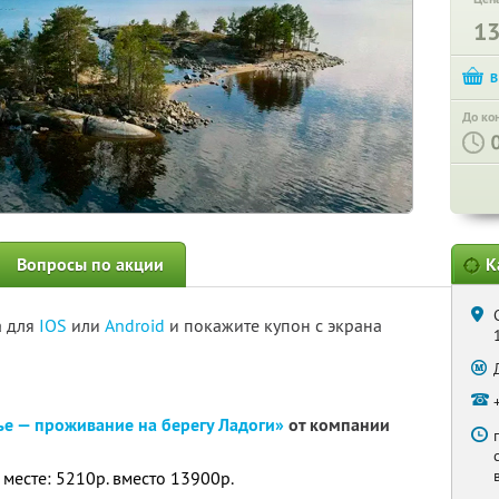
1
До ко
Вопросы по акции
К
а для
IOS
или
Android
и покажите купон с экрана
ье — проживание на берегу Ладоги»
от компании
 месте: 5210р. вместо 13900р.