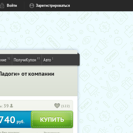
Войти
Зарегистрироваться
31
83
1
ение
ПолучиКупон
Авто
Ладоги» от компании
39
(122)
и:
740
руб.
 без скидки: