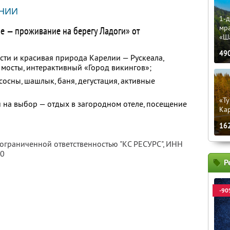
НИИ
1-д
мр
ье — проживание на берегу Ладоги» от
«Ш
49
сти и красивая природа Карелии — Рускеала,
мосты, интерактивный «Город викингов»;
сосны, шашлык, баня, дегустация, активные
«Ту
 на выбор — отдых в загородном отеле, посещение
Кар
16
 ограниченной ответственностью "КС РЕСУРС",
ИНН
80
Р
-90