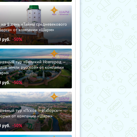
 на 1 день «Тайны средневекового
борга» от компании «Шарм»
0
руб.
-50%
дневный тур «Великий Новгород —
дце земли русской» от компании
арм»
0
руб.
-50%
невный тур «Псков — Изборск —
чоры» от компании «Шарм»
0
руб.
-50%