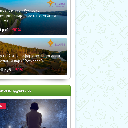
невный тур «Рускеала —
аморное царство» от компании
арм»
0
руб.
-50%
р на 2 дня: сафари по водопадам
елии и парк “Рускеала"»
20
руб.
-50%
екомендуемые:
%