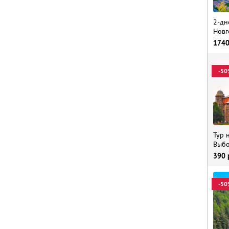
2-дн
Новг
174
-50
Тур 
Выбо
390
-50