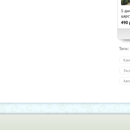
1-дн
царс
490
Теги:
Кан
Экс
Авт
Пеш
Экс