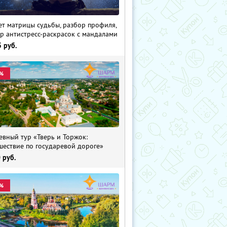
ет матрицы судьбы, разбор профиля,
р антистресс-раскрасок с мандалами
5
руб.
%
евный тур «Тверь и Торжок:
шествие по государевой дороге»
0
руб.
%