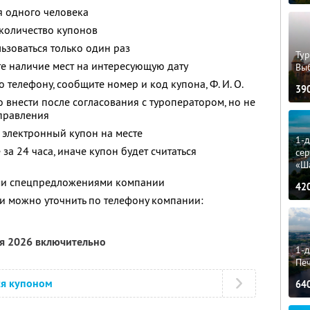
я одного человека
количество купонов
зоваться только один раз
Тур
е наличие мест на интересующую дату
Вы
о телефону, сообщите номер и код купона,
Ф. И. О.
39
 внести после согласования с туроператором, но не
тправления
 электронный купон на месте
1-
за 24 часа, иначе купон будет считаться
сер
«Ш
ими спецпредложениями компании
42
 можно уточнить по телефону компании:
ря 2026 включительно
1-д
Пе
ся купоном
64