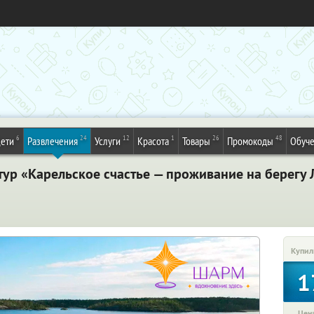
6
24
12
1
26
48
ети
Развлечения
Услуги
Красота
Товары
Промокоды
Обуч
тур «Карельское счастье — проживание на берегу 
Купил
1
Цена