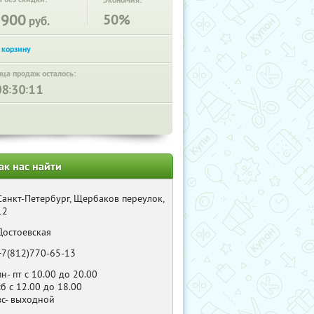
Экономия:
3900
50%
руб.
нца продаж осталось:
:
:
ак нас найти
Санкт-Петербург, Щербаков переулок,
12
Достоевская
+7(812)770-65-13
пн- пт с 10.00 до 20.00
сб с 12.00 до 18.00
вс- выходной