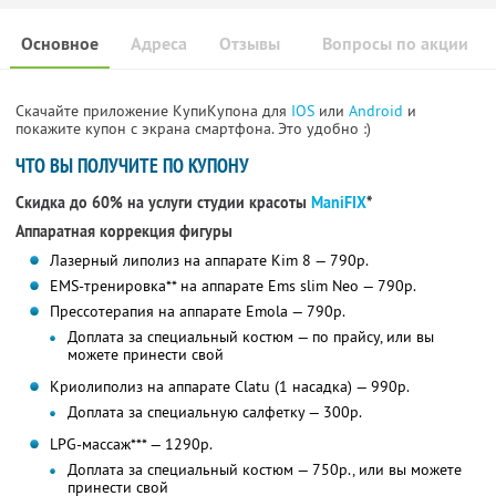
Основное
Адреса
Отзывы
Вопросы по акции
Скачайте приложение КупиКупона для
IOS
или
Android
и
покажите купон с экрана смартфона. Это удобно :)
ЧТО ВЫ ПОЛУЧИТЕ ПО КУПОНУ
Скидка до 60% на услуги студии красоты
ManiFIX
*
Аппаратная коррекция фигуры
Лазерный липолиз на аппарате Kim 8 — 790р.
EMS-тренировка** на аппарате Ems slim Neo — 790р.
Прессотерапия на аппарате Emola — 790р.
Доплата за специальный костюм — по прайсу, или вы
можете принести свой
Криолиполиз на аппарате Сlatu (1 насадка) — 990р.
Доплата за специальную салфетку — 300р.
LPG-массаж*** — 1290р.
Доплата за специальный костюм — 750р., или вы можете
принести свой