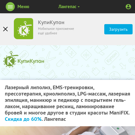
Меню
Лангепас
КупиКупон
Мобильное приложение
Загрузить
ещё удобнее
​​Лазерный липолиз, EMS-тренировки,
прессотерапия, криолиполиз, LPG-массаж, лазерная
эпиляция, маникюр и педикюр с покрытием гель-
лаком, наращивание ресниц, ламинирование
бровей и многое другое в студии красоты ManiFIX.
Скидка до 60%
. Лангепас