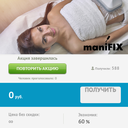
Акция завершилась
588
ПОВТОРИТЬ АКЦИЮ
Получили:
Человек проголосовало: 0
ПОЛУЧИТЬ
0
руб.
Цена без скидки:
Экономия:
∞
60
%